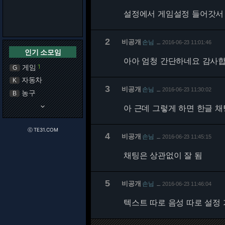
설정에서 게임설정 들어갓서 오
2
비공개
손님
2016-06-23 11:01:46
…
인기 소모임
아아 엄청 간단하네요 감사합
게임
1
G
자동차
K
3
비공개
손님
2016-06-23 11:30:02
…
농구
B
keyboard_arrow_down
아 근데 그렇게 하면 한글 채
ⓒ TE31.COM
4
비공개
손님
2016-06-23 11:45:15
…
채팅은 상관없이 잘 됨
5
비공개
손님
2016-06-23 11:46:04
…
텍스트 따로 음성 따로 설정