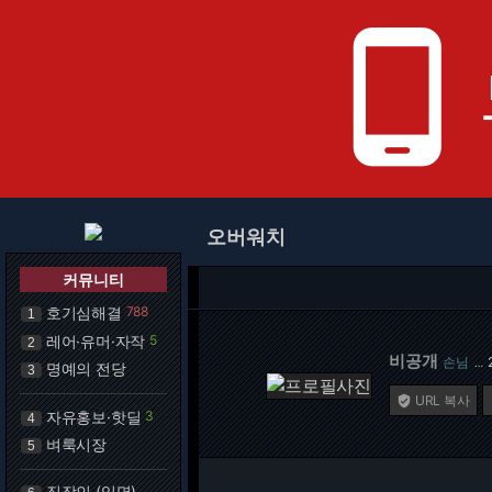
phone_android
오버워치
커뮤니티
호기심해결
788
1
레어·유머·자작
5
2
비공개
손님
…
명예의 전당
3
URL 복사

자유홍보·핫딜
3
4
벼룩시장
5
직장인 (익명)