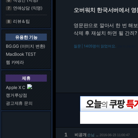
6
연애상담 (익명)
7
오버워치 한국서버에서 영
리뷰＆팁
8
영문판으로 깔아서 한 번 해
삭제 후 재설치 하면 될 간즤?
유용한 기능
BG.GG (이미지 변환)
질문 | 1405명이 읽었어요.
216.73.216.201
MacBook TEST
웹 카메라
제휴
Apple X C
캥거루상점
광고제휴 문의
1
비공개
손님
2016-06-23 11:00:47
…