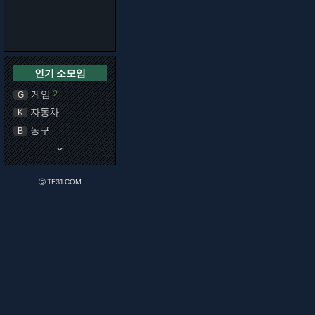
인기 소모임
게임
2
G
자동차
K
농구
B
keyboard_arrow_down
ⓒ TE31.COM