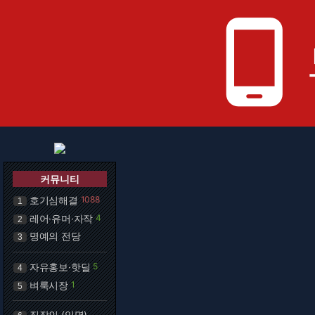
phone_android
커뮤니티
호기심해결
1088
1
레어·유머·자작
4
2
명예의 전당
3
자유홍보·핫딜
5
4
벼룩시장
1
5
직장인 (익명)