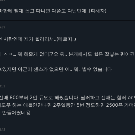
한테 빨대 꼽고 다니면 다쓸고 다닌던데..(피해자)
2:47
던 사람인데 제가 힐러라서..(메르띠..)
ㅅㅂ... 뭐 해줄게 없더군요 뭐.. 본캐에서도 힐은 잘넣는 편이
였지만 아군이 센스가 없으면 예.. 뭐.. 별수 없습니다
8:51
선배 800부터 2인 듀오로 해줬습니다..딜러하고 선배는 힐러 or
위도우 하는 애들안만나면 2주일동안 5번 정도하면 2500은 가더
0 만들어줬네용
6:43