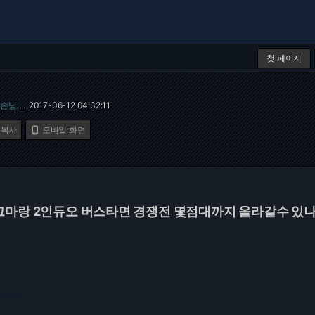
첫 페이지
손님
2017-06-12 04:32:11
…
 복사
모바일 화면

그마랑 2인듀오 버스타면 경쟁전 몇점대까지 올라갈수 있
3.217.120