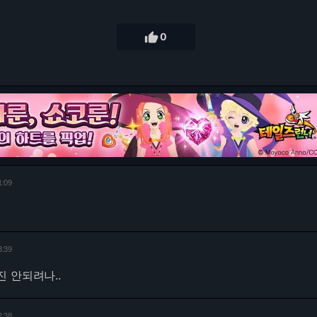

0
1:09
3:39
 안되려나..
2:38