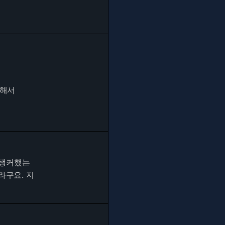
긴해서
 탱커했는
라구요. 지