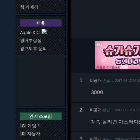
웹 카메라
제휴
Apple X C
캥거루상점
광고제휴 문의
1
비공개
손님
2017-06-12 04:4
…
3000
2
비공개
손님
2017-06-12 06:1
…
인기 소모임
계속 돌리면 마스터까진
게임
1
G
자동차
K
3
비공개
손님
2017-06-12 10:0
…