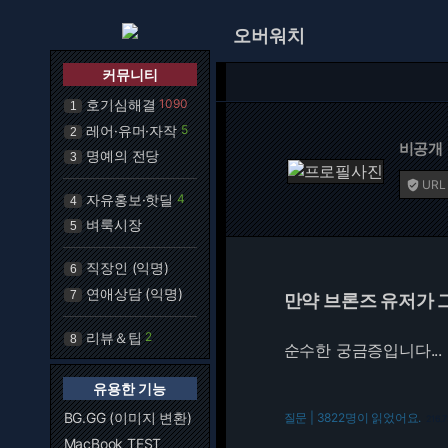
오버워치
커뮤니티
호기심해결
1090
1
레어·유머·자작
5
2
비공개
명예의 전당
3
URL

자유홍보·핫딜
4
4
벼룩시장
5
직장인 (익명)
6
연애상담 (익명)
7
만약 브론즈 유저가 
리뷰＆팁
2
8
순수한 궁금증입니다...
유용한 기능
BG.GG (이미지 변환)
질문 | 3822명이 읽었어요.
216.7
MacBook TEST