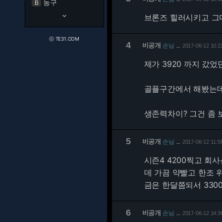
농구
B
keyboard_arrow_down
브론즈 힐러시키고 그마
ⓒ TE31.COM
4
비공개
손님
2017-06-12 10:2
…
제가 3920 까지 갔었
골플구간에서 해봤는데 
생존력차이? 그건 좀 보
5
비공개
손님
2017-06-12 11:5
…
시즌4 4200찍고 회사
데 가끔 약빨고 한조 
금은 한달쯤되서 330
6
비공개
손님
2017-06-12 14:3
…