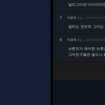
딜러그마면 다이야까
7
비공개
손님
2017-06-12 17:5
…
잘하는 겐트위 그마는
8
비공개
손님
2017-06-13 00:3
…
브론즈가 퓨어한 브론
그마친구둘은 골드나 