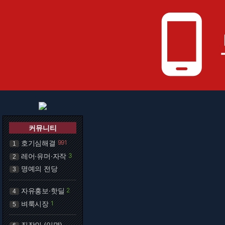
phone_android
커뮤니티
호기심해결
991
1
레어·유머·자작
3
2
명예의 전당
3
자유홍보·핫딜
2
4
벼룩시장
1
5
직장인 (익명)