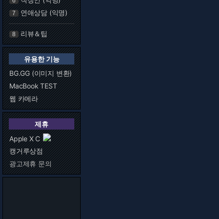
6
연애상담 (익명)
7
리뷰＆팁
8
유용한 기능
BG.GG (이미지 변환)
MacBook TEST
웹 카메라
제휴
Apple X C
캥거루상점
광고제휴 문의