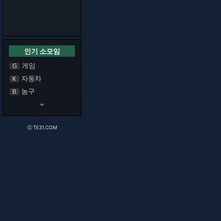
인기 소모임
게임
G
자동차
K
농구
B
keyboard_arrow_down
ⓒ TE31.COM