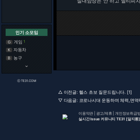
실내암장은 안 하고 멀티피
인기 소모임
게임
1
G
자동차
K
농구
B
keyboard_arrow_down
ⓒ TE31.COM
△ 이전글:
헬스 초보 질문드립니다. [1]
▽ 다음글:
코로나시대 운동하며 체력,면역
이용약관
|
광고/제휴
|
개인정보취급
실시간 Issue 커뮤니티 TE31 [알지롱]