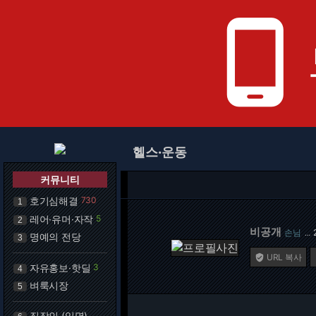
phone_android
헬스·운동
커뮤니티
호기심해결
730
1
레어·유머·자작
5
2
비공개
손님
…
명예의 전당
3
URL 복사

자유홍보·핫딜
3
4
벼룩시장
5
직장인 (익명)