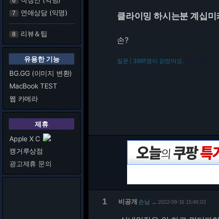
6
연애상담 (익명)
7
클라이밍 하시는분 계십미
리뷰＆팁
8
손?
유용한 기능
질문 | 3661명이 읽었어요.
216.73.217.140
BG.GG (이미지 변환)
MacBook TEST
웹 카메라
제휴
Apple X C
캥거루상점
광고제휴 문의
1
비공개
손님
2022-09-16 15:46:03
…