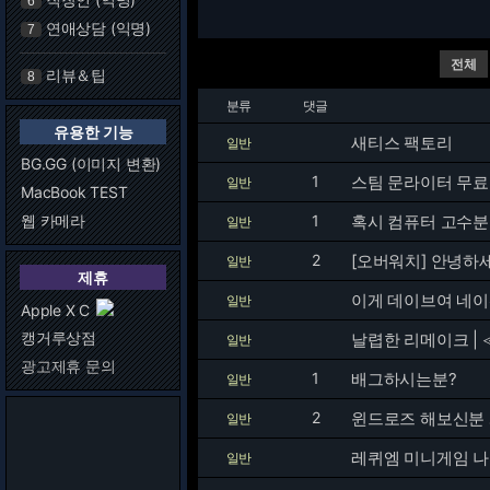
6
연애상담 (익명)
7
전체
리뷰＆팁
8
분류
댓글
유용한 기능
새티스 팩토리
일반
BG.GG (이미지 변환)
1
스팀 문라이터 무료
일반
MacBook TEST
웹 카메라
1
혹시 컴퓨터 고수
일반
2
[오버워치] 안녕하
일반
제휴
이게 데이브여 네
일반
Apple X C
캥거루상점
일반
광고제휴 문의
1
배그하시는분?
일반
2
윈드로즈 해보신분
일반
레퀴엠 미니게임 
일반