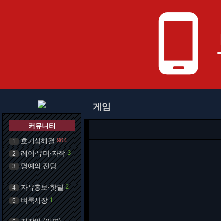
phone_android
게임
커뮤니티
호기심해결
964
1
레어·유머·자작
3
2
명예의 전당
3
자유홍보·핫딜
2
4
벼룩시장
1
5
직장인 (익명)