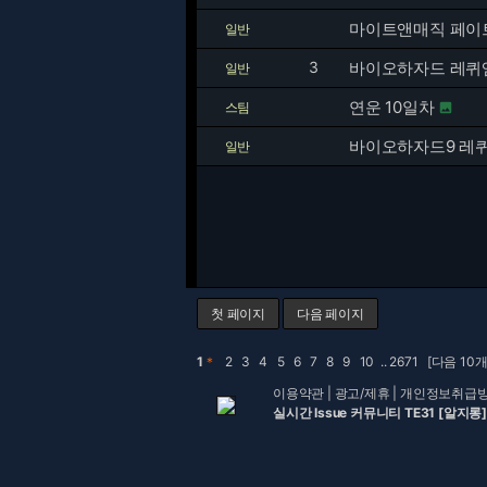
마이트앤매직 페이
일반
3
바이오하자드 레퀴엠
일반
연운 10일차
스팀

바이오하자드9 레
일반
첫 페이지
다음 페이지
1
＊
2
3
4
5
6
7
8
9
10
..
2671
[다음 10개
이용약관
|
광고/제휴
|
개인정보취급
실시간 Issue 커뮤니티 TE31 [알지롱]