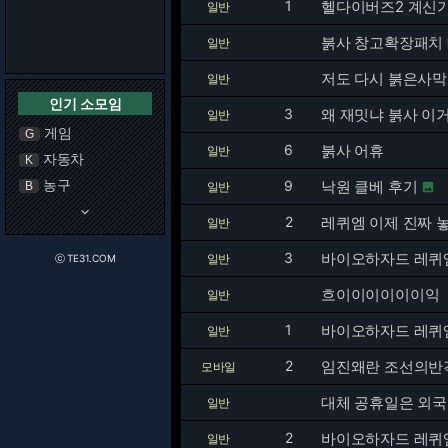
1
헬다이버즈2 계신
일반
붉사 창고확장패치
일반
저도 다시 붉은사막
일반
인기 소모임
3
왜 재밋냐 붉사 이거
일반
게임
G
6
붉사 어휴
일반
자동차
K
농구
9
낙원 클베 후기
B
일반

keyboard_arrow_down
2
레퀴엠 이제 진짜 
일반
3
바이오하자드 레퀴엠
일반
ⓒ TE31.COM
흐이이이이이이익
일반
1
바이오하자드 레퀴
일반
2
임진왜란 조선의반
모바일
대체 공휴일은 외
일반
2
바이오하자드 레퀴
일반