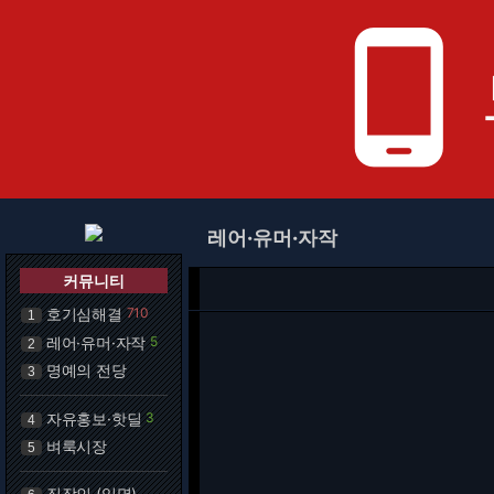
phone_android
레어·유머·자작
커뮤니티
호기심해결
710
1
레어·유머·자작
5
2
명예의 전당
3
자유홍보·핫딜
3
4
벼룩시장
5
직장인 (익명)