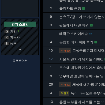
2
블리자드 근황

9
분유 TV광고가 보이지 않는 
인기 소모임
3
팔도에서 내린 지령

게임
1
G
태국판 스카이캐슬

자동차
K
4
음침한 여자 취향 후기

농구
B
keyboard_arrow_down
15
고성군의원과 미시령
추천 10
17
서울 빈민지역 위치도 (1986)
ⓒ TE31.COM
1
토스에 내장된 게임에서 촉발
8
업무메일 보낼때 일어나는 일
26
세상에서 가장 운이
추천 13
4
독이 바짝오른 홈뿌라
추천 7
13
흔한 부부들이 서로를 보는 