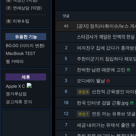
6
연애상담 (익명)
7
댓글
리뷰＆팁
8
[공지] 정치/사회이슈/뉴스 
45
유용한 기능
스타강사가 깨달은 인맥의 현실
BG.GG (이미지 변환)
2
여자친구 집에 갔다가 충격받
MacBook TEST
5
주한미군기지 침입하다 체포당
웹 카메라
7
천박한 남편 때문에 고민

제휴
3
오디세이 월남

Apple X C
9
선천적 근육병인 아이를 정
추천 6
캥거루상점
광고제휴 문의
18
한국 인터넷 검열 근황.jpg

12
연돈 까는 유튜브 댓글
추천 7
7
세금 내러가는 유재석 출연 유
1
흔히 잘못 알고있는 행주대첩