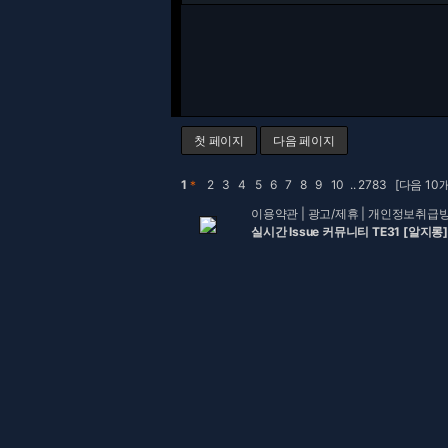
첫 페이지
다음 페이지
1
＊
2
3
4
5
6
7
8
9
10
..
2783
[다음 10개
이용약관
|
광고/제휴
|
개인정보취급
실시간 Issue 커뮤니티 TE31 [알지롱]