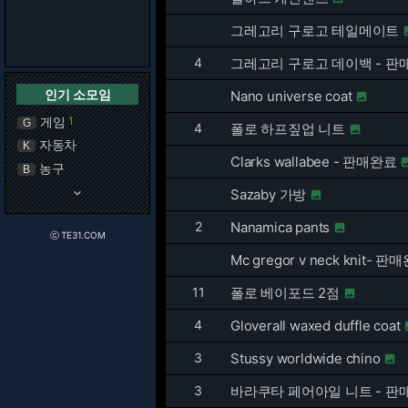
그레고리 구로고 테일메이트
4
그레고리 구로고 데이백 - 판
인기 소모임
Nano universe coat

게임
1
G
4
폴로 하프짚업 니트

자동차
K
Clarks wallabee - 판매완료
농구
B
keyboard_arrow_down
Sazaby 가방

2
Nanamica pants

ⓒ TE31.COM
Mc gregor v neck knit- 판
11
폴로 베이포드 2점

4
Gloverall waxed duffle coat
3
Stussy worldwide chino

3
바라쿠타 페어아일 니트 - 판