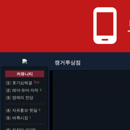
phone_android
캥거루상점
커뮤니티
호기심해결
754
1
레어·유머·자작
4
2
명예의 전당
3
자유홍보·핫딜
4
4
벼룩시장
1
5
직장인 (익명)