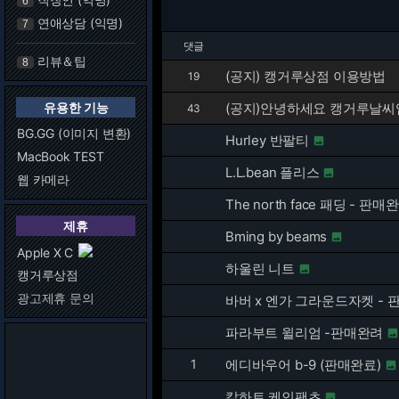
6
연애상담 (익명)
7
댓글
리뷰＆팁
8
(공지) 캥거루상점 이용방법
19
유용한 기능
(공지)안녕하세요 캥거루날
43
BG.GG (이미지 변환)
Hurley 반팔티

MacBook TEST
L.L.bean 플리스

웹 카메라
The north face 패딩 - 판매
제휴
Bming by beams

Apple X C
하울린 니트

캥거루상점
광고제휴 문의
바버 x 엔가 그라운드자켓 - 
파라부트 윌리엄 -판매완려
1
에디바우어 b-9 (판매완료)

칼하트 케인팬츠
