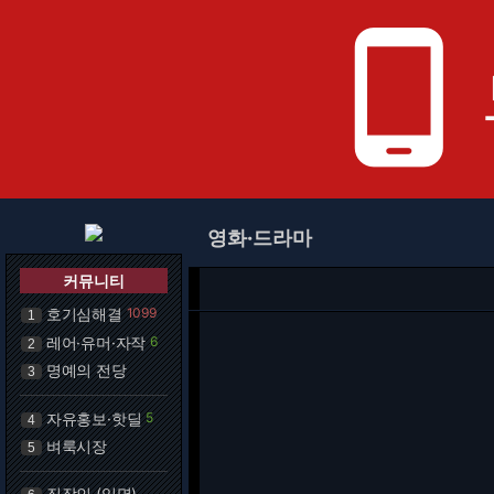
phone_android
영화·드라마
커뮤니티
호기심해결
1099
1
레어·유머·자작
6
2
명예의 전당
3
자유홍보·핫딜
5
4
벼룩시장
5
직장인 (익명)