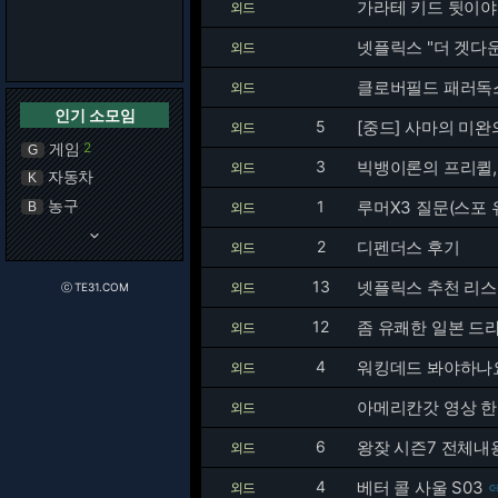
가라테 키드 뒷이야
외드
넷플릭스 "더 겟다운
외드
클로버필드 패러독스
외드
인기 소모임
5
[중드] 사마의 미완
외드
게임
2
G
3
빅뱅이론의 프리퀼, 영
외드
자동차
K
농구
1
루머X3 질문(스포 
B
외드
keyboard_arrow_down
2
디펜더스 후기
외드
13
넷플릭스 추천 리스
외드
ⓒ TE31.COM
12
좀 유쾌한 일본 드라
외드
4
워킹데드 봐야하나
외드
아메리칸갓 영상 
외드
6
왕잦 시즌7 전체내용
외드
4
베터 콜 사울 S03
외드