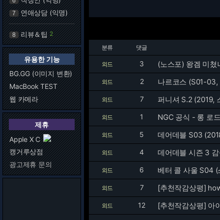
6
연애상담 (익명)
7
리뷰＆팁
2
8
분류
댓글
유용한 기능
3
(노스포) 왕겜 미쳤
외드
BG.GG (이미지 변환)
2
나르코스 (S01-03,
외드
MacBook TEST
웹 카메라
7
퍼니셔 S.2 (2019
외드
1
NGC 공식 - 롱 로드
외드
제휴
5
데어데블 S03 (201
외드
Apple X C
캥거루상점
4
데어데블 시즌 3 
외드
광고제휴 문의
6
베터 콜 사울 S04 
외드
7
[추천작감상평] how i
외드
12
[추천작감상평] 
외드