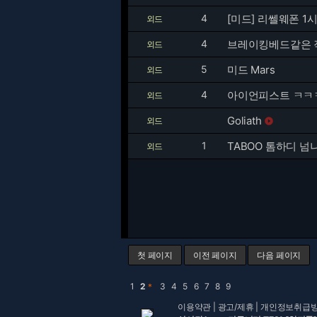
4
[미드] 리쎌웨폰 1시
외드
4
브레이킹베드같은 
외드
5
미드 Mars
외드
4
아이언피스트 ㅋㅋ
외드
Goliath
외드

1
TABOO 톰하디 넘나
외드
첫 페이지
이전 페이지
다음 페이지
1
2
＊
3
4
5
6
7
8
9
이용약관
|
광고/제휴
|
개인정보취급