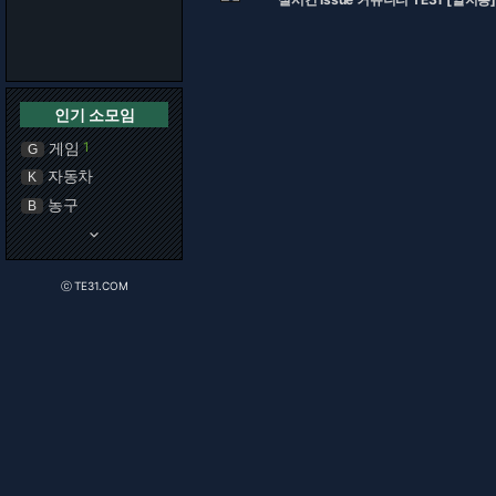
인기 소모임
게임
1
G
자동차
K
농구
B
keyboard_arrow_down
ⓒ TE31.COM