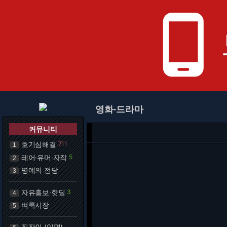
phone_android
영화·드라마
커뮤니티
호기심해결
711
1
레어·유머·자작
5
2
명예의 전당
3
자유홍보·핫딜
3
4
벼룩시장
5
직장인 (익명)