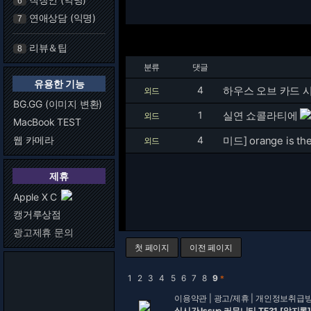
6
연애상담 (익명)
7
리뷰＆팁
8
분류
댓글
유용한 기능
4
하우스 오브 카드 시즌2
외드
BG.GG (이미지 변환)
1
실연 쇼콜라티에
외드
MacBook TEST
웹 카메라
4
미드] orange is the
외드
제휴
Apple X C
캥거루상점
광고제휴 문의
첫 페이지
이전 페이지
1
2
3
4
5
6
7
8
9
＊
이용약관
|
광고/제휴
|
개인정보취급
실시간 Issue 커뮤니티 TE31 [알지롱]