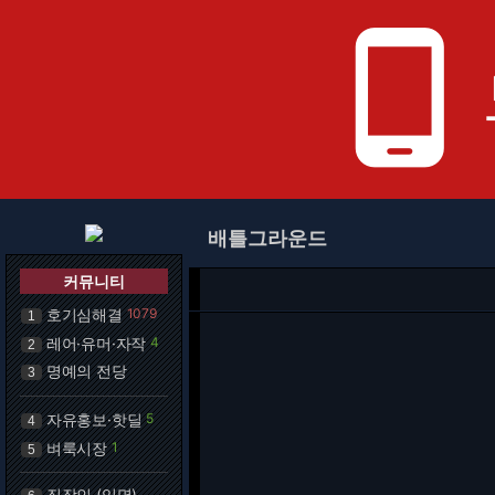
phone_android
배틀그라운드
커뮤니티
호기심해결
1079
1
레어·유머·자작
4
2
명예의 전당
3
자유홍보·핫딜
5
4
벼룩시장
1
5
직장인 (익명)