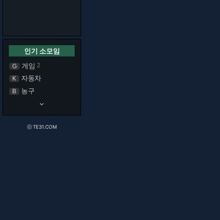
인기 소모임
게임
2
G
자동차
K
농구
B
keyboard_arrow_down
ⓒ TE31.COM