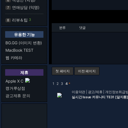
6
연애상담 (익명)
7
리뷰＆팁
3
8
분류
댓글
유용한 기능
BG.GG (이미지 변환)
MacBook TEST
웹 카메라
첫 페이지
이전 페이지
제휴
Apple X C
1
2
3
4
＊
캥거루상점
이용약관
|
광고/제휴
|
개인정보취급
광고제휴 문의
실시간 Issue 커뮤니티 TE31 [알지롱]