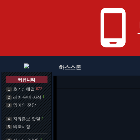
phone_android
하스스톤
커뮤니티
호기심해결
972
1
레어·유머·자작
1
2
명예의 전당
3
자유홍보·핫딜
4
4
벼룩시장
5
2