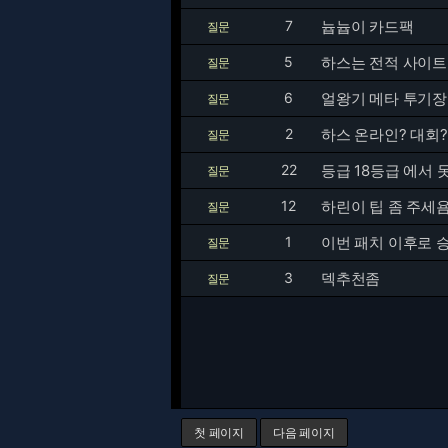
7
늅늅이 카드팩
질문
5
하스는 전적 사이트
질문
6
얼왕기 메타 투기장
질문
2
하스 온라인? 대회
질문
22
등급 18등급 에서
질문
12
하린이 팁 좀 주세
질문
1
이번 패치 이후로 
질문
3
덱추천좀
질문
첫 페이지
다음 페이지