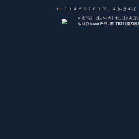
1
＊
2
3
4
5
6
7
8
9
10
..
14
[다음 10개]
이용약관
|
광고/제휴
|
개인정보취급
실시간 Issue 커뮤니티 TE31 [알지롱]