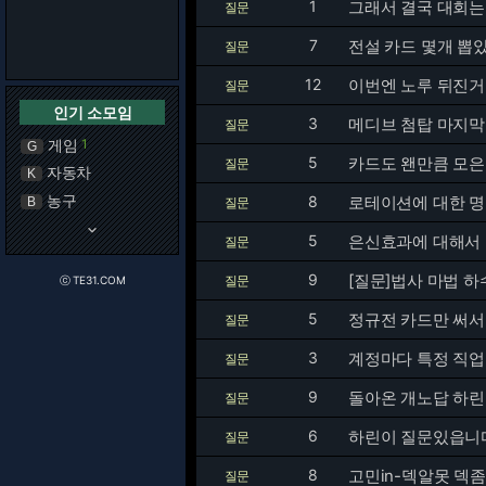
1
그래서 결국 대회는
질문
7
전설 카드 몇개 뽑
질문
12
이번엔 노루 뒤진거
질문
인기 소모임
3
메디브 첨탑 마지막
질문
게임
1
G
5
카드도 왠만큼 모은
질문
자동차
K
농구
8
로테이션에 대한 명
B
질문
keyboard_arrow_down
5
은신효과에 대해서 
질문
9
[질문]법사 마법 
질문
ⓒ TE31.COM
5
정규전 카드만 써서
질문
3
계정마다 특정 직업
질문
9
돌아온 개노답 하린
질문
6
하린이 질문있읍니
질문
8
고민in-덱알못 덱
질문