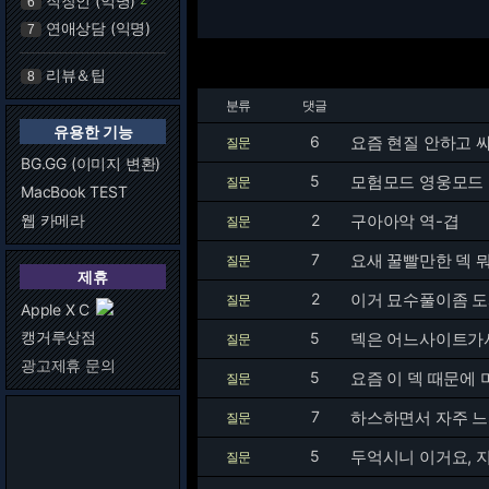
직장인 (익명)
6
연애상담 (익명)
7
리뷰＆팁
8
분류
댓글
유용한 기능
6
요즘 현질 안하고 
질문
BG.GG (이미지 변환)
5
모험모드 영웅모드
질문
MacBook TEST
웹 카메라
2
구아아악 역-겹
질문
7
요새 꿀빨만한 덱 
질문
제휴
2
이거 묘수풀이좀 도
질문
Apple X C
캥거루상점
5
덱은 어느사이트가서
질문
광고제휴 문의
5
요즘 이 덱 때문에
질문
7
하스하면서 자주 느
질문
5
두억시니 이거요, 지
질문