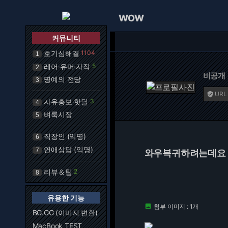
WOW
커뮤니티
호기심해결
1104
1
레어·유머·자작
5
2
비공개
명예의 전당
3
URL

자유홍보·핫딜
3
4
벼룩시장
5
직장인 (익명)
6
연애상담 (익명)
7
와우복귀하려는데요
리뷰＆팁
2
8
유용한 기능
첨부 이미지 : 1개

BG.GG (이미지 변환)
MacBook TEST