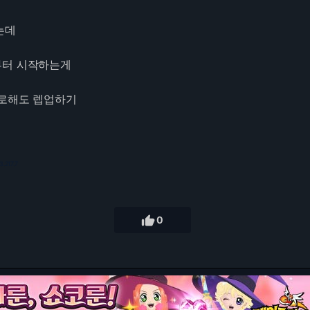
는데
부터 시작하는게
사로해도 렙업하기
3.217.7

0