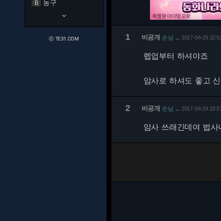
농구
B
keyboard_arrow_down
1
비공개
손님
2017-04-29 22:5
…
ⓒ TE31.COM
렙업부터 하셔야죠
암사로 하셔도 좋고 신
2
비공개
손님
2017-04-29 23:5
…
암사 쓰래긴데여 법사