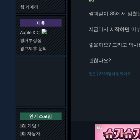
웹 카메라
짤과같이 85에서 멈췄
제휴
지금다시 시작하면 머
Apple X C
캥거루상점
좋을까요? 그리고 암
광고제휴 문의
괜찮나요?
질문 | 3746명이 읽었어요.
216.7
인기 소모임
게임
1
G
자동차
K