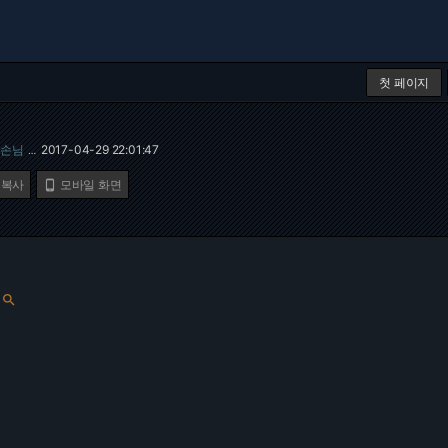
첫 페이지
손님
2017-04-29 22:01:47
…
 복사
모바일 화면

