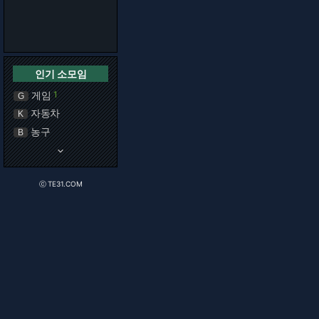
인기 소모임
게임
1
G
자동차
K
농구
B
keyboard_arrow_down
ⓒ TE31.COM