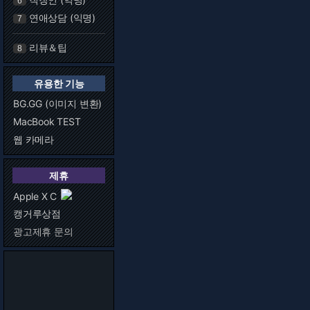
6
연애상담 (익명)
7
리뷰＆팁
8
유용한 기능
BG.GG (이미지 변환)
MacBook TEST
웹 카메라
제휴
Apple X C
캥거루상점
광고제휴 문의