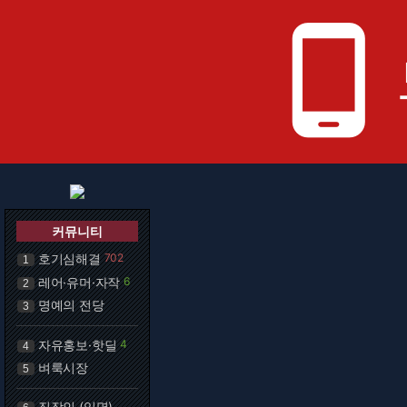
phone_android
커뮤니티
호기심해결
702
1
레어·유머·자작
6
2
명예의 전당
3
자유홍보·핫딜
4
4
벼룩시장
5
직장인 (익명)