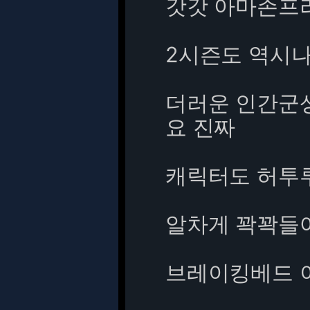
갓갓 아마존프라임 !!
2시즌도 역시
더러운 인간군
요 진짜
캐릭터도 허투
알차게 꽉꽉들
브레이킹베드 이