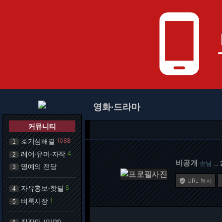
phone_android
영화·드라마
커뮤니티
호기심해결
1088
1
레어·유머·자작
4
2
비공개
손님
…
명예의 전당
3
URL 복사

자유홍보·핫딜
5
4
벼룩시장
1
5
직장인 (익명)