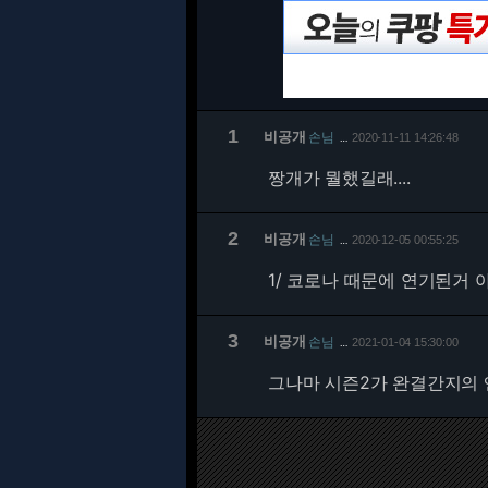
1
비공개
손님
2020-11-11 14:26:48
…
짱개가 뭘했길래....
2
비공개
손님
2020-12-05 00:55:25
…
1/
코로나 때문에 연기된거 
3
비공개
손님
2021-01-04 15:30:00
…
그나마 시즌2가 완결간지의 