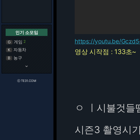
인기 소모임
https://youtu.be/Gczd
게임
2
G
자동차
K
영상 시작점 : 133초~
농구
B
keyboard_arrow_down
ⓒ TE31.COM
ㅇ ㅣ시불것들
시즌3 촬영시