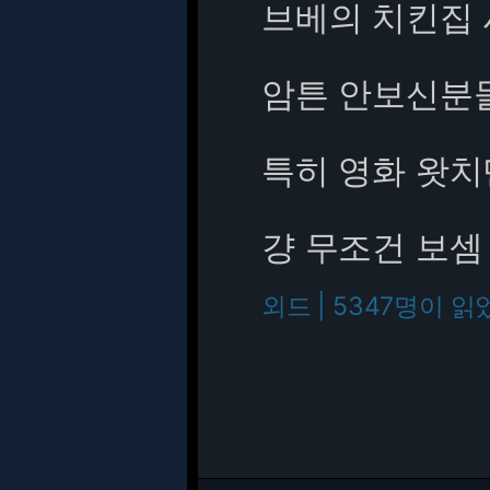
브베의 치킨집 
암튼 안보신분
특히 영화 왓
걍 무조건 보셈
외드 | 5347명이 읽