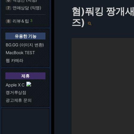
6
연애상담 (익명)
혐)풔킹 짱개새
7
즈)
리뷰＆팁
3
8

유용한 기능
BG.GG (이미지 변환)
MacBook TEST
웹 카메라
제휴
Apple X C
캥거루상점
광고제휴 문의