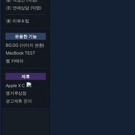
6
연애상담 (익명)
7
리뷰＆팁
8
유용한 기능
BG.GG (이미지 변환)
MacBook TEST
웹 카메라
제휴
Apple X C
캥거루상점
광고제휴 문의