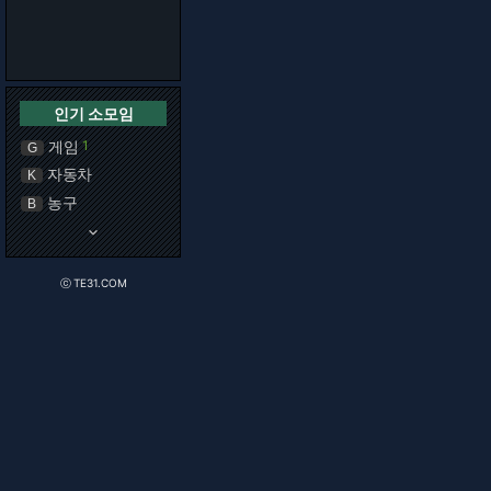
인기 소모임
게임
1
G
자동차
K
농구
B
keyboard_arrow_down
ⓒ TE31.COM