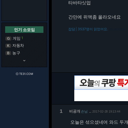
타바타싯업
간만에 위액좀 올라오네요
잡담 | 3537명이 읽었어요.
인기 소모임
216.73.217.110
게임
1
G
자동차
K
농구
B
keyboard_arrow_down
ⓒ TE31.COM
1
비공개
손님
2017-02-28 19:13:44
…
오늘은 섞으셨네여 와드 두개 