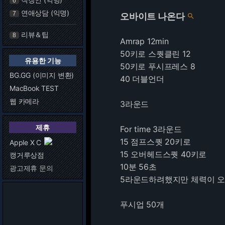
6
연애상담 (익명)
7
오바이트 나온다

리뷰＆팁
8
Amrap 12min
50키로 스퀏클린 12
유용한 기능
50키로 푸시프레스 8
BG.GG (이미지 변환)
40 더블언더
MacBook TEST
웹 카메라
3라운드
제휴
For time 3라운드
15 점프스퀏 20키로
Apple X C
15 오버헤드스퀏 40키로
캥거루상점
10분 56초
광고제휴 문의
5라운드하려했지만 체력이 
푸시업 50개