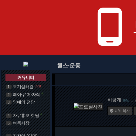
phone_android
헬스·운동
커뮤니티
호기심해결
778
1
레어·유머·자작
5
2
비공개
손님
…
명예의 전당
3
URL 복사

자유홍보·핫딜
2
4
벼룩시장
5
직장인 (익명)