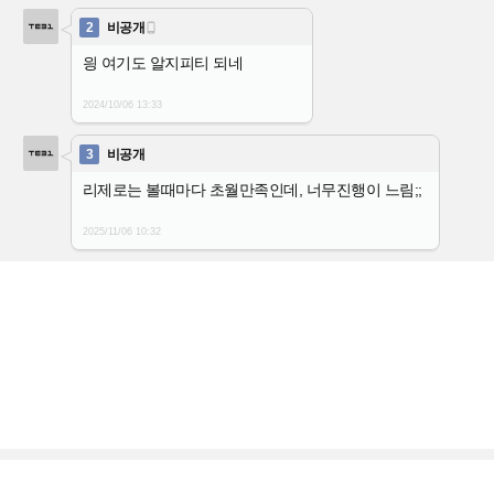
2
비공개

읭 여기도 알지피티 되네
2024/10/06
13:33
3
비공개
리제로는 볼때마다 초월만족인데, 너무진행이 느림;;
2025/11/06
10:32