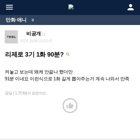


만화·애니

비공개
( )
2024.10.06 13:32:41
리제로 3기 1화 90분?

켜놓고 보는데 왜케 안끝나 했더만
91분 이네요 이런식으로 1화 길게 뽑아주는거 계속 나와서 만족
잡담 |
1,753명이 읽었어요.
