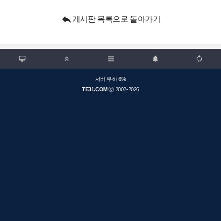

게시판 목록으로 돌아가기

apps



서버 부하 6%
TE31.COM
ⓒ 2002-2026