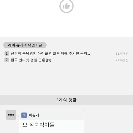

레어·유머·자작
인기글
1
선천적 근육병인 아이를 정말 예뻐해 주시던 공익...
11시간 전
2
한국 인터넷 검열 근황.jpg
21시간 전
2
개의 댓글
1
비공개
으 짐승박이들