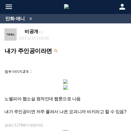


만화·애니

비공개
( )
2022.12.16 14:55:58
내가 주인공이라면

첨부 이미지
2
개
unfold_more
노벨피아 웹소설 원작인데 웹툰으로 나옴
내가 주인공이면 저주 풀려서 나온 요괴니까 비키라고 할 수 있음?
잡담 |
2,178명이 읽었어요.