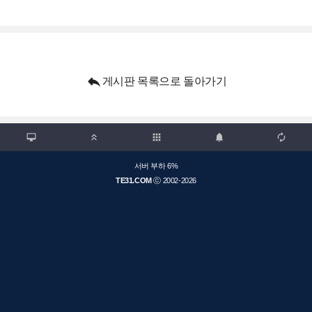

게시판 목록으로 돌아가기

apps



서버 부하 6%
TE31.COM
ⓒ 2002-2026