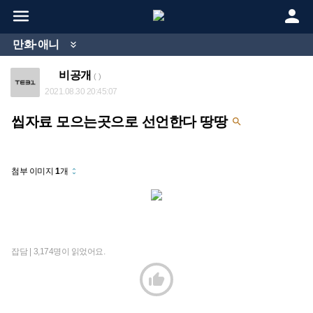


만화·애니

비공개
( )
2021.08.30 20:45:07
씹자료 모으는곳으로 선언한다 땅땅

첨부 이미지
1
개
unfold_more
잡담 |
3,174명이 읽었어요.
