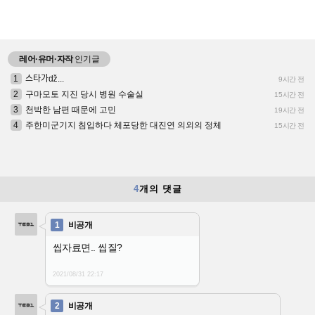
레어·유머·자작
인기글
1
스타가ǆ...
9시간 전
2
구마모토 지진 당시 병원 수술실
15시간 전
3
천박한 남편 때문에 고민
19시간 전
4
주한미군기지 침입하다 체포당한 대진연 의외의 정체
15시간 전
4
개의 댓글
1
비공개
씹자료면.. 씹질?
2021/08/31
22:17
2
비공개