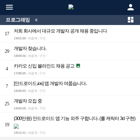



프로그래밍

저희 회사에서 대규모 개발자 공개 채용 중입니다
17
19/01/29
비공개
구인
|
|
개발자 찾습니다.
29
18/05/16
비공개
구인
|
|
카카오 신입 블라인드 채용 공고

4
17/08/25
비공개
구인
|
|
[안드로이드,ios] 앱 개발자 여쭙습니다.
7
16/05/23
비공개
구인
|
|
개발자 모집 중
25
16/04/18
비공개
구인
|
|
(300만원) 안드로이드 앱 기능 외주 구합니다. (롤 캐릭터 3d 구현)
19
15/11/11
비공개
구인
|
|