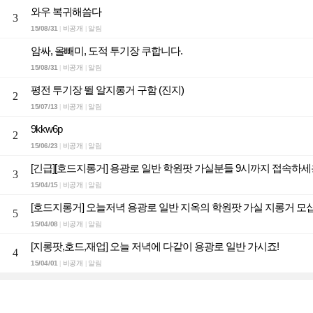
와우 복귀해씀다
3
15/08/31
비공개
알림
|
|
암싸, 올빼미, 도적 투기장 쿠합니다.
15/08/31
비공개
알림
|
|
평전 투기장 뛸 알지롱거 구함 (진지)
2
15/07/13
비공개
알림
|
|
9kkw6p
2
15/06/23
비공개
알림
|
|
[긴급][호드지롱거] 용광로 일반 학원팟 가실분들 9시까지 접속하세
3
15/04/15
비공개
알림
|
|
[호드지롱거] 오늘저녁 용광로 일반 지옥의 학원팟 가실 지롱거 모
5
15/04/08
비공개
알림
|
|
[지롱팟,호드,재업] 오늘 저녁에 다같이 용광로 일반 가시죠!
4
15/04/01
비공개
알림
|
|