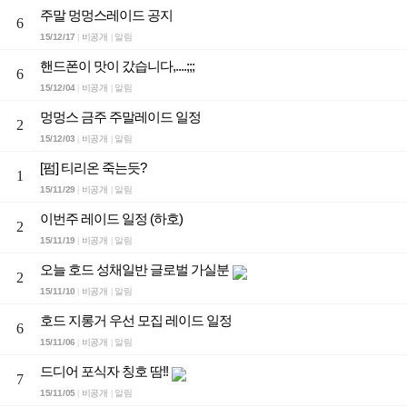
주말 멍멍스레이드 공지
6
15/12/17
비공개
알림
|
|
핸드폰이 맛이 갔습니다,....;;;
6
15/12/04
비공개
알림
|
|
멍멍스 금주 주말레이드 일정
2
15/12/03
비공개
알림
|
|
[펌] 티리온 죽는듯?
1
15/11/29
비공개
알림
|
|
이번주 레이드 일정 (하호)
2
15/11/19
비공개
알림
|
|
오늘 호드 성채일반 글로벌 가실분
2
15/11/10
비공개
알림
|
|
호드 지롱거 우선 모집 레이드 일정
6
15/11/06
비공개
알림
|
|
드디어 포식자 칭호 땀!!
7
15/11/05
비공개
알림
|
|