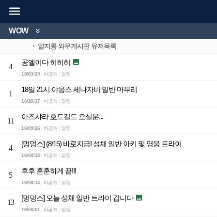

WOW

·
알지롱 와우게시판 유저목록
공엘이다 히히히

4
18/03/29
비공개
알림
|
|
18일 21시 야옹스 세나자비 일반 마무리
1
16/10/17
비공개
알림
|
|
아즈샤라 호드길드 오실분...
11
16/09/26
비공개
알림
|
|
[멍멍스] (8/15) 바로지금! 성채 일반 아키 및 영웅 트라이
4
16/08/15
비공개
알림
|
|
후후 훈훈하게 끝!!!
5
16/08/14
비공개
알림
|
|
[멍멍스] 오늘 성채 일반 트라이 갑니다

13
16/08/01
비공개
알림
|
|