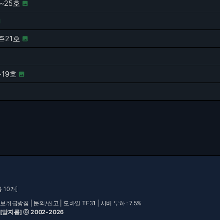
~25호


즌21호

-19호

 10개]
보취급방침
|
문의/신고
|
모바일 TE31
| 서버 부하 : 7.5%
 [알지롱] ⓒ 2002-2026