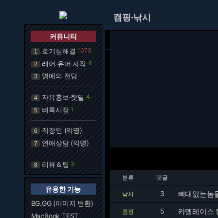
캠핑·낚시
커뮤니티
호기심해결
1073
1
레어·유머·자작
4
2
명예의 전당
3
자유홍보·핫딜
4
4
벼룩시장
1
5
직장인 (익명)
6
연애상담 (익명)
7
리뷰＆팁
3
8
분류
댓글
유용한 기능
3
뼈대없는놈
낚시
BG.GG (이미지 변환)
5
카멜레이스 
캠핑
MacBook TEST