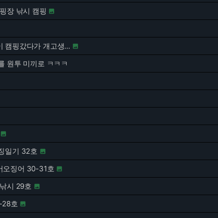
캠핑장 낚시 캠핑

 캠핑갔다가 개고생…

를 원투 미끼로 ㅋㅋㅋ

징일기 32호

오징어 30-31호

낚시 29호

-28호
