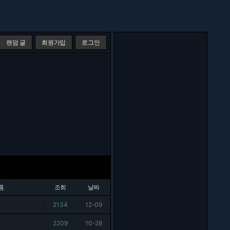
랜덤 글
회원가입
로그인
름
조회
날짜
|
2134
|
12-09
|
2209
|
10-28