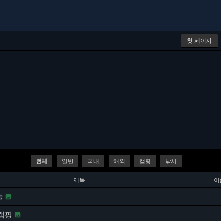
첫 페이지
전체
일반
국내
해외
캠핑
낚시
제목
이
들

캠핑
