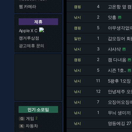
웹 카메라
4
고온항 옆 
캠핑
2
앗흥
낚시

제휴
5
아무생각없이
캠핑
Apple X C
캥거루상점
1
갑오징어 회
일반
광고제휴 문의
3
샤샤샥
낚시

2
캠 다녀옴
캠핑

5
시즌 1호..
낚시

11
5꽝후 1오징
낚시
12
안녕제주 오
낚시
7
오징어오징어
낚시
인기 소모임
1
무늬 생미끼 
낚시
게임
2
G
영등에깅 27
낚시
자동차
K