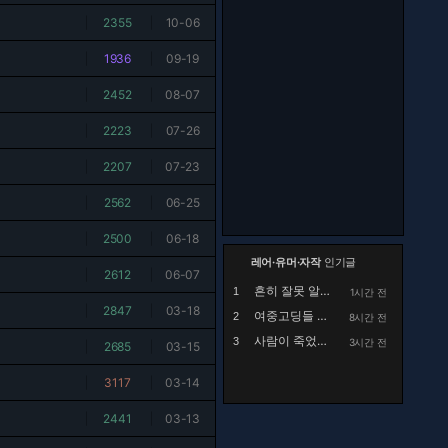
|
2355
|
10-06
|
1936
|
09-19
|
2452
|
08-07
|
2223
|
07-26
|
2207
|
07-23
|
2562
|
06-25
|
2500
|
06-18
레어·유머·자작
인기글
|
2612
|
06-07
흔히 잘못 알고있는 행주대첩의 실체
1
1시간 전
|
2847
|
03-18
여중고딩들 사이에 핫하다는 집사카페
2
8시간 전
사람이 죽었는데 드립 치는건 좀 아닌듯
3
3시간 전
|
2685
|
03-15
|
3117
|
03-14
|
2441
|
03-13