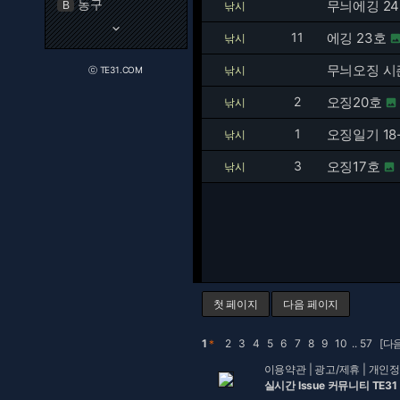
농구
무늬에깅 24
B
낚시
keyboard_arrow_down
11
에깅 23호
낚시
무늬오징 시
낚시
ⓒ TE31.COM
2
오징20호
낚시

1
오징일기 18
낚시
3
오징17호
낚시

첫 페이지
다음 페이지
1
＊
2
3
4
5
6
7
8
9
10
..
57
[다음
이용약관
|
광고/제휴
|
개인정
실시간 Issue 커뮤니티 TE31