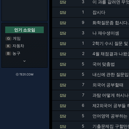
3
이 과를 갈려면 
잡담
1
잡시다
잡담
9
화학질문좀 합시다.
잡담
인기 소모임
3
나 재수생이셈
잡담
게임
G
1
2학기 수시 질문 및
잡담
자동차
K
농구
2
4월 채점결과 나왔
B
잡담
keyboard_arrow_down
5
국어 맞춤법
잡담
5
내신에 관한 질문입
잡담
ⓒ TE31.COM
7
외국어 공부할때
잡담
7
과탐 어떻게 하시나요
잡담
6
제2외국어 공부들
잡담
5
언어영역 공부하는
잡담
5
기출문제집 구할만
잡담