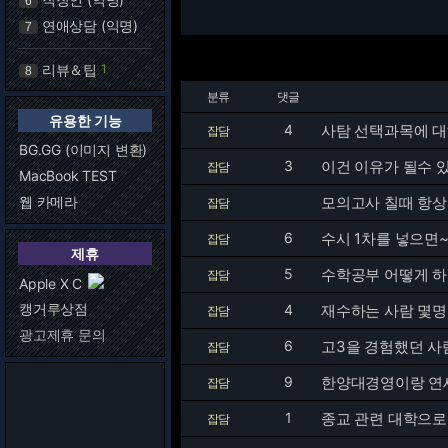
6
연애상담 (익명)
7
리뷰＆팁
1
8
분류
댓글
유용한 기능
4
사탐 선택과목에 
잡담
BG.GG (이미지 변환)
3
이건 이유가 될수 있
잡담
MacBook TEST
웹 카메라
모의고사 칠때 항상 
잡담
6
수시 1차를 넣으면~~
잡담
제휴
5
수학공부 어떻게 하
잡담
Apple X C
캥거루상점
4
재수하는 사람 몇
잡담
광고제휴 문의
6
고3을 경험했던 사
잡담
9
한양대경영이랑 연
잡담
1
종교 관련 대학으로 
잡담