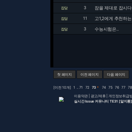
3
잠을 제대로 잡시다
잡담
11
고1,2에게 추천하
잡담
3
수능시험은..
잡담
첫 페이지
이전 페이지
다음 페이지
[이전 10개]
1
..
71
72
73
＊
74
75
76
77
7
이용약관
|
광고/제휴
|
개인정보취급
실시간 Issue 커뮤니티 TE31 [알지롱]