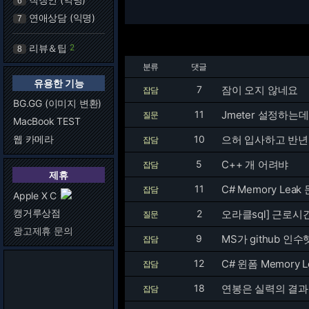
6
연애상담 (익명)
7
리뷰＆팁
2
8
분류
댓글
유용한 기능
7
잠이 오지 않네요
잡담
BG.GG (이미지 변환)
11
Jmeter 설정하는
질문
MacBook TEST
웹 카메라
10
으허 입사하고 반년을 
잡담
5
C++ 개 어려뱌
잡담
제휴
11
C# Memory Leak 
잡담
Apple X C
캥거루상점
2
질문
광고제휴 문의
9
MS가 github 인
잡담
12
C# 윈폼 Memory 
잡담
18
연봉은 실력의 결과
잡담