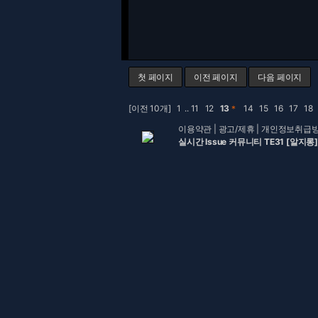
첫 페이지
이전 페이지
다음 페이지
[이전 10개]
1
..
11
12
13
＊
14
15
16
17
18
이용약관
|
광고/제휴
|
개인정보취급
실시간 Issue 커뮤니티 TE31 [알지롱]