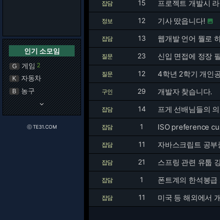
15
프로젝트 개발시 
잡담
12
기사 땄읍니다!
정보

13
웹개발 언어 뭘로 
잡담
인기 소모임
23
신입 면접에 정장 
질문
게임
2
G
12
4학년 2학기 개인공
질문
자동차
K
농구
29
개발자 찾습니다.
B
구인
keyboard_arrow_down
14
프게 선배님들의 의
잡담
1
ISO preference 
잡담
ⓒ TE31.COM
11
자바스크립트 공부중
잡담
21
스프링 관련 유툽 
잡담
1
폰트계의 한석봉급
잡담
11
미국 등 해외에서 
잡담