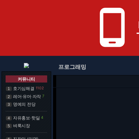
phone_android
프로그래밍
커뮤니티
호기심해결
1102
1
레어·유머·자작
7
2
명예의 전당
3
자유홍보·핫딜
4
4
벼룩시장
5
직장인 (익명)