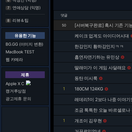
6
연애상담 (익명)
7
댓글
리뷰＆팁
8
[서버복구완료] 혹시 기존 기
50
유용한 기능
케이크 업계도 아이디어시대
BG.GG (이미지 변환)
한강인지 황하강인지ㅋㅋ
MacBook TEST
흡연자연기하는 유민상

웹 카메라
딸래미가 이 게임 사달래요

제휴
동탄 미시룩

Apple X C
1
180CM 124KG

캥거루상점
광고제휴 문의
레데리1이 2보다 나중 이야기
조금 톡특한 오늘 바르셀로나 
1
개조이 김우현

거꾸로입었네
