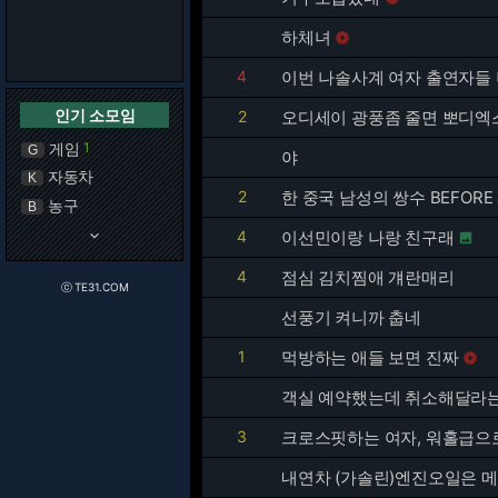
하체녀

4
이번 나솔사계 여자 출연자들
인기 소모임
2
오디세이 광풍좀 줄면 뽀디
게임
1
G
야
자동차
K
2
한 중국 남성의 쌍수 BEFORE 
농구
B
keyboard_arrow_down
4
이선민이랑 나랑 친구래

4
점심 김치찜애 걔란매리
ⓒ TE31.COM
선풍기 켜니까 춥네
1
먹방하는 애들 보면 진짜

객실 예약했는데 취소해달라는 
3
크로스핏하는 여자, 워홀급으
내연차 (가솔린)엔진오일은 