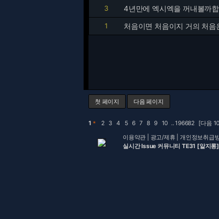
3
4년만에 엑시엑을 꺼내볼까합
1
처음이면 처음이지 거의 처음
첫 페이지
다음 페이지
1
＊
2
3
4
5
6
7
8
9
10
..
196682
[다음 1
이용약관
|
광고/제휴
|
개인정보취급
실시간 Issue 커뮤니티 TE31 [알지롱]