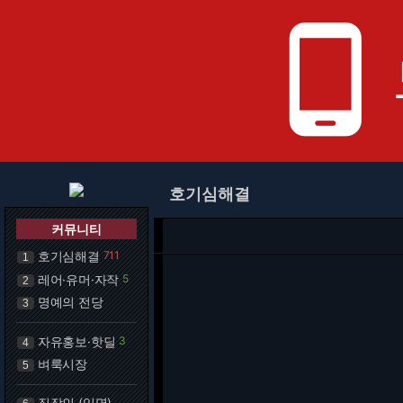
phone_android
호기심해결
커뮤니티
호기심해결
711
1
레어·유머·자작
5
2
명예의 전당
3
자유홍보·핫딜
3
4
벼룩시장
5
직장인 (익명)