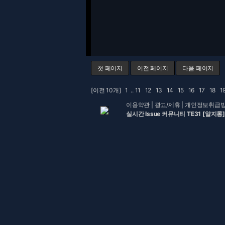
첫 페이지
이전 페이지
다음 페이지
[이전 10개]
1
..
11
12
13
14
15
16
17
18
1
이용약관
|
광고/제휴
|
개인정보취급
실시간 Issue 커뮤니티 TE31 [알지롱]