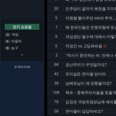
20
민주당이 끝까지 북한을 지지
5
자원왕 빨아주던 mb의 추억.....
인기 소모임
7
왜 한국인들은 전쟁위협에 둔
게임
G
9
개성공단 철수에 대해서 어떻
자동차
K
5
직장인 vs 고딩패싸움

농구
B
keyboard_arrow_down
2
"역사가 증언하는 바. 언제나 
66
공산주의가 무엇일까요?
ⓒ TE31.COM
42
또딕같은 큰마을 닫아라
36
남베트남이 왜 망했을까요?
108
펙트 - 종북주의자들을 효율
79
김정은 국방위원장님께 예의
28
큰마을이 답답하세요?