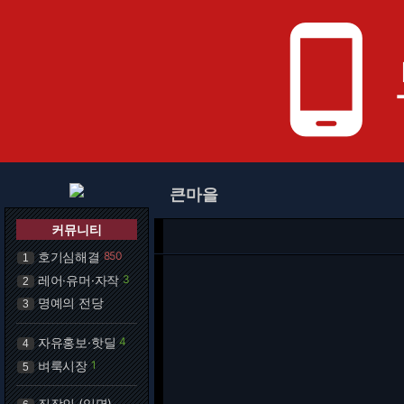
phone_android
큰마을
커뮤니티
호기심해결
850
1
레어·유머·자작
3
2
명예의 전당
3
자유홍보·핫딜
4
4
벼룩시장
1
5
직장인 (익명)