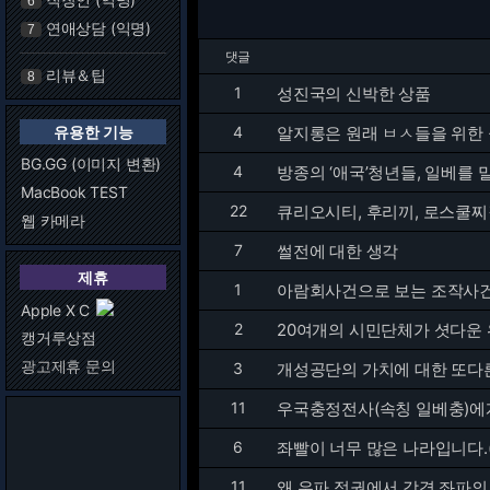
6
연애상담 (익명)
7
댓글
리뷰＆팁
8
1
성진국의 신박한 상품
유용한 기능
4
알지롱은 원래 ㅂㅅ들을 위한 
BG.GG (이미지 변환)
4
방종의 ‘애국’청년들, 일베를 
MacBook TEST
22
큐리오시티, 후리끼, 로스쿨
웹 카메라
7
썰전에 대한 생각
제휴
1
아람회사건으로 보는 조작사
Apple X C
2
20여개의 시민단체가 셧다운 
캥거루상점
광고제휴 문의
3
개성공단의 가치에 대한 또다
11
우국충정전사(속칭 일베충)에게
6
좌빨이 너무 많은 나라입니다.
11
왜 우파 정권에서 강경 좌파의