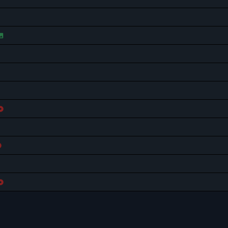



