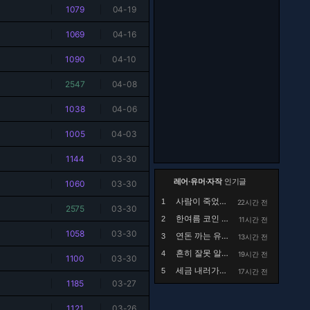
|
1079
|
04-19
|
1069
|
04-16
|
1090
|
04-10
|
2547
|
04-08
|
1038
|
04-06
|
1005
|
04-03
|
1144
|
03-30
레어·유머·자작
인기글
|
1060
|
03-30
사람이 죽었는데 드립 치는건 좀 아닌듯
1
22시간 전
|
2575
|
03-30
한여름 코인 세탁소에서 목격했던 사건.manhwa
2
11시간 전
|
1058
|
03-30
연돈 까는 유튜브 댓글
3
13시간 전
흔히 잘못 알고있는 행주대첩의 실체
4
19시간 전
|
1100
|
03-30
세금 내러가는 유재석 출연 유튜브에 달린 국세청 ...
5
17시간 전
|
1185
|
03-27
|
1121
|
03-26