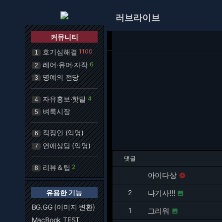
러브라이브
커뮤니티
호기심해결
1100
1
레어·유머·자작
6
2
명예의 전당
3
자유홍보·핫딜
4
4
벼룩시장
5
직장인 (익명)
6
연애상담 (익명)
7
댓글
리뷰＆팁
2
8
아이다상

유용한 기능
2
나기사!!!

BG.GG (이미지 변환)
1
그리워

MacBook TEST