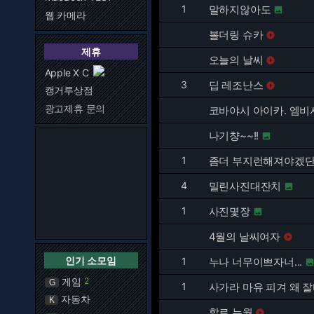
1
말하지않아도

웹 카메라
볼더링 슈카

제휴
오늘의 날씨

Apple X C
3
딥 레조난스

캥거루상점
광고제휴 문의
코바야시 아이카. 엠비
나기챵~~!!

1
좀더 부지런해져야겠
4
밀린사진대잔치

1
사진몇장

4월의 날씨여자

인기 소모임
1
누나 너무이쁘자너...
게임
2
G
1
사가라 마유 피겨 왜 
자동차
K
할로 뉴월
