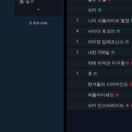
농구
B
keyboard_arrow_down
슈카

1
니지 셔플라이브 몇장
ⓒ TE31.COM
4
사이다 토모리

1
아이컁 딥레조난스

1
내한 700일

차례 까먹은 아구퐁ㅇ
1
츄

한겨울의 시아마인도
퍼플아이섀도

슈카 인스타라이브 ㅎ