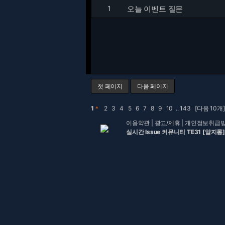
1
오늘 이벤트 질문
첫 페이지
다음 페이지
1
＊
2
3
4
5
6
7
8
9
10
..
143
[다음 10개]
이용약관
|
광고/제휴
|
개인정보취급
실시간 Issue 커뮤니티 TE31 [알지롱]