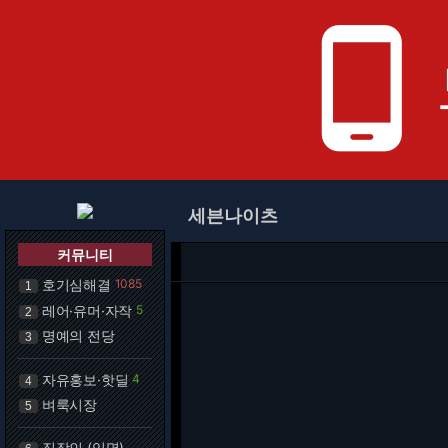
phone_android
세븐나이츠
커뮤니티
호기심해결
1085
1
레어·유머·자작
5
2
명예의 전당
3
자유홍보·핫딜
4
4
벼룩시장
5
직장인 (익명)