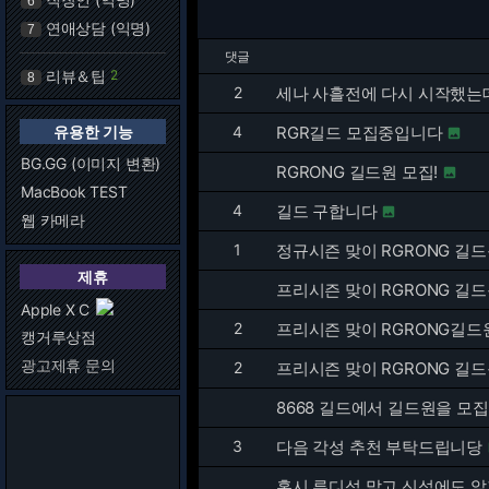
6
연애상담 (익명)
7
댓글
리뷰＆팁
2
8
2
세나 사흘전에 다시 시작했는
유용한 기능
4
RGR길드 모집중입니다

BG.GG (이미지 변환)
RGRONG 길드원 모집!

MacBook TEST
4
길드 구합니다

웹 카메라
1
정규시즌 맞이 RGRONG 길드
제휴
프리시즌 맞이 RGRONG 길드
Apple X C
2
프리시즌 맞이 RGRONG길드
캥거루상점
광고제휴 문의
2
프리시즌 맞이 RGRONG 길드
8668 길드에서 길드원을 모
3
다음 각성 추천 부탁드립니당
혹시 루디섭 말고 신섭에도 알