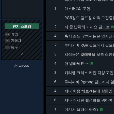
1
마스터2의 조언
RGR길드 길드원 아직 모집중
인기 소모임
2
저 좀 납치해 가세요 길드로
게임
1
G
4
혹시 길드 구하시는분 안계신
자동차
K
2
루디서버 RGR 길드에서 길드
농구
B
keyboard_arrow_down
3
각성용은 몇레벨을 보통 소환
4
안 녕하세요~~

ⓒ TE31.COM
3
키리엘 크리스 카린 각성 고민
6
루디써버 Rgrong 길드에서
4
세나 처음 해보려는데 질문입
6
세나 게시판 활성화를 위하여!
1
여기서 뭘해야 하죠?
