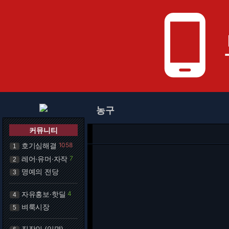
phone_android
농구
커뮤니티
호기심해결
1058
1
레어·유머·자작
7
2
명예의 전당
3
자유홍보·핫딜
4
4
벼룩시장
5
직장인 (익명)