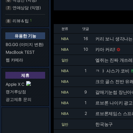
6
연애상담 (익명)
7
리뷰＆팁
1
8
분류
댓글
유용한 기능
16
커리 보니 생각나는
NBA
BG.GG (이미지 변환)
10
캬아 커리!
NBA

MacBook TEST
웹 카메라
엘쥐는 진짜 개쓰레
일반
1
ㅋ ㅑ 사스가 코비
NBA
제휴
크으 골스 전반 유
NBA
Apple X C
캥거루상점
9
갈매기눈썹 장난아
NBA
광고제휴 문의
1
르브론 나이키 광고도
NBA
2
르브론제임스 스프
NBA
한국농구
일반