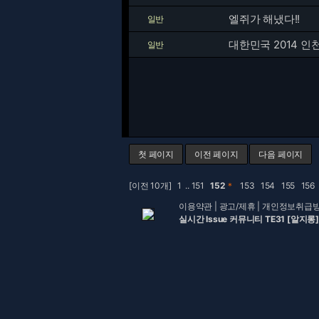
엘쥐가 해냈다!!
일반
대한민국 2014 인
일반
첫 페이지
이전 페이지
다음 페이지
[이전 10개]
1
..
151
152
＊
153
154
155
156
이용약관
|
광고/제휴
|
개인정보취급
실시간 Issue 커뮤니티 TE31 [알지롱]