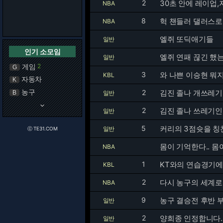
2
30초 안에 레이업
NBA
8
헉 챈들러 댈러스로
NBA
엘쥐 또딕애기들
일반
인기 소모임
엘쥐 연패 끊긴 했
일반
게임
2
G
3
와 나쁜 이승현 뭐지
KBL
자동차
K
농구
2
김진 졸나 개쓰레
B
일반
keyboard_arrow_down
2
김진 졸나 쓰레기
일반
5
커리의 3점슛을 칭
일반
ⓒ TE31.COM
몸이 기억한다.. 몸이.
NBA
1
KT와의 연습경기에
KBL
2
다시 농구의 세계로.
NBA
9
농구 결승전 후반 
일반
2
양희종 인정합니다.
일반