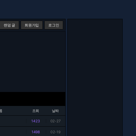
랜덤 글
회원가입
로그인
름
조회
날짜
|
1423
|
02-27
|
1498
|
02-19