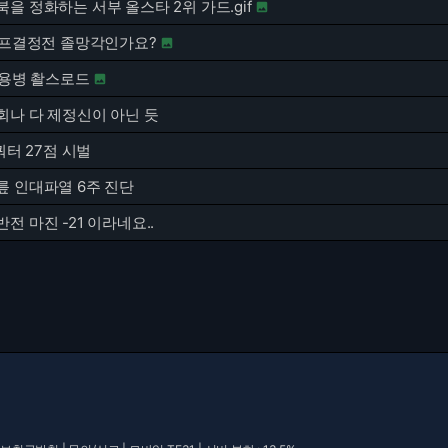
을 정화하는 서부 올스타 2위 가드.gif

 챔프결정전 졸망각인가요?

 용병 촬스로드

회나 다 제정신이 아닌 듯
쿼터 27점 시벌
릎 인대파열 6주 진단
전 마진 -21 이라네요..