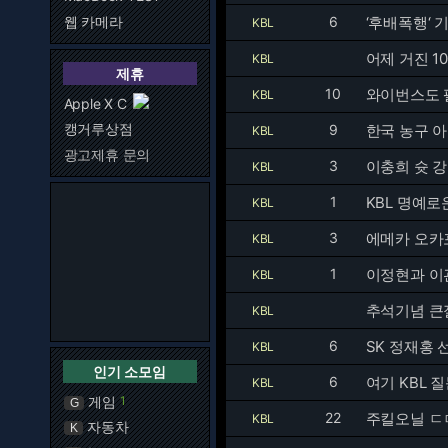
웹 카메라
6
‘후배폭행‘ 
KBL
어제 거진 1
KBL
제휴
10
와이번스도 팔
KBL
Apple X C
캥거루상점
9
한국 농구 
KBL
광고제휴 문의
3
이충희 슛 
KBL
1
KBL 명예로
KBL
3
에메카 오카포가
KBL
1
이정현과 이
KBL
추석기념 큰절
KBL
6
SK 정재홍 
KBL
인기 소모임
6
여기 KBL 
KBL
게임
1
G
22
주킬오닐 ㄷ
KBL
자동차
K