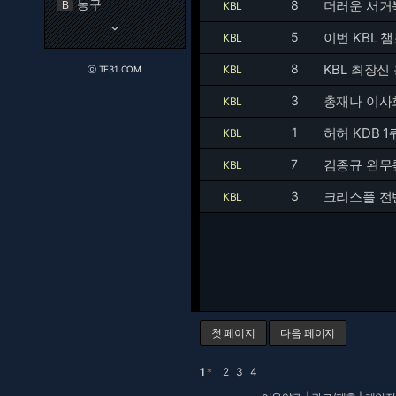
농구
8
더러운 서거북
B
KBL
keyboard_arrow_down
5
이번 KBL
KBL
8
KBL 최장신
KBL
ⓒ TE31.COM
3
총재나 이사
KBL
1
허허 KDB 1
KBL
7
김종규 왼무
KBL
3
크리스폴 전반
KBL
첫 페이지
다음 페이지
1
＊
2
3
4