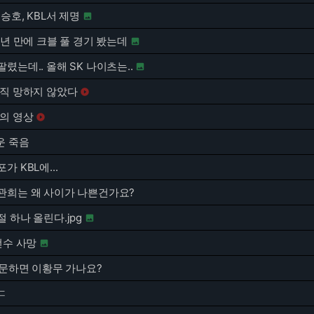
기승호, KBL서 제명

0년 만에 크블 풀 경기 봤는데

렸는데.. 올해 SK 나이츠는..

아직 망하지 않았다

강의 영상

운 죽음
 KBL에...
관희는 왜 사이가 나쁜건가요?
 하나 올린다.jpg

선수 사망

질문하면 이황무 가나요?
ㄷ