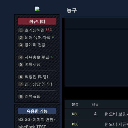
농구
커뮤니티
호기심해결
833
1
레어·유머·자작
4
2
명예의 전당
3
자유홍보·핫딜
4
4
벼룩시장
5
직장인 (익명)
6
연애상담 (익명)
7
리뷰＆팁
8
분류
댓글
유용한 기능
4
턴오버 보면
KBL
BG.GG (이미지 변환)
턴오버 지금
KBL
MacBook TEST