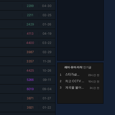
|
2299
|
04-30
|
2211
|
02-25
|
2429
|
01-26
|
4113
|
04-19
|
4400
|
03-22
|
3987
|
02-29
|
3357
|
11-26
레어·유머·자작
인기글
|
4425
|
10-26
스타가ǆ...
1
23시간 전
|
5266
|
09-11
차고 CCTV 설치 후 영상확인하며 충격받은 남자
2
10시간 전
계곡물 불어나는 속도
3
3시간 전
|
6019
|
09-04
|
3871
|
01-27
|
3921
|
01-22