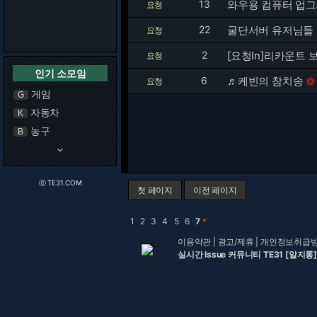
13
와우용 컴퓨터 업
요청
22
굴단서버 유저님들
요청
2
[요청In]리카운트
요청
인기 소모임
6
♬케빈의 참치송
요청

게임
G
자동차
K
농구
B
keyboard_arrow_down
ⓒ TE31.COM
첫 페이지
이전 페이지
1
2
3
4
5
6
7
＊
이용약관
|
광고/제휴
|
개인정보취급
실시간 Issue 커뮤니티 TE31 [알지롱]