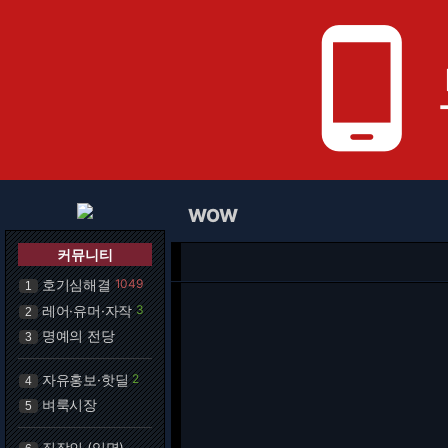
phone_android
WOW
커뮤니티
호기심해결
1049
1
레어·유머·자작
3
2
명예의 전당
3
자유홍보·핫딜
2
4
벼룩시장
5
직장인 (익명)