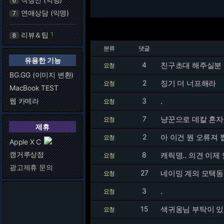
6
연애상담 (익명)
7
리뷰＆팁
1
8
분류
댓글
유용한 기능
4
친구초대 해주실분 
요청
BG.GG (이미지 변환)
2
징기 더 너프해라
요청
MacBook TEST
웹 카메라
3
.
요청
7
냥꾼으로 데칼 혼자
요청
제휴
2
아 이건 뭔 오류져 
요청
Apple X C
캥거루상점
8
캐릭명.. 의견 이제
요청
광고제휴 문의
27
네이밍 계의 모택
요청
3
.
요청
15
색귀옹님 부탁이 있
요청