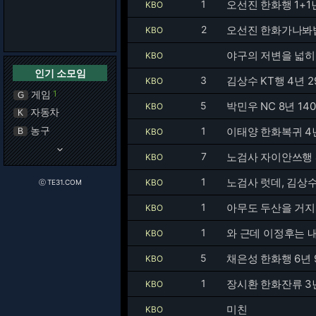
1
오선진 한화행 1+1
KBO
2
오선진 한화가나봐
KBO
야구의 저변을 넓히
KBO
인기 소모임
3
김상수 KT행 4년 2
KBO
게임
1
G
5
박민우 NC 8년 14
KBO
자동차
K
농구
1
이태양 한화복귀 4
B
KBO
keyboard_arrow_down
7
노검사 자이안쓰행 
KBO
1
노검사 럿데, 김상
KBO
ⓒ TE31.COM
1
아무도 두산을 거지
KBO
1
와 근데 이정후는 내
KBO
5
채은성 한화행 6년 
KBO
1
장시환 한화잔류 3년
KBO
미친
KBO