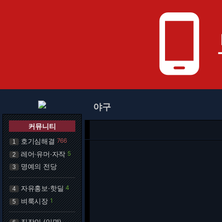
phone_android
야구
커뮤니티
호기심해결
766
1
레어·유머·자작
5
2
명예의 전당
3
자유홍보·핫딜
4
4
벼룩시장
1
5
직장인 (익명)