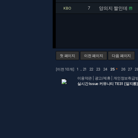
7
양의지 짤인데
KBO

첫 페이지
이전 페이지
다음 페이지
[이전 10개]
1
..
21
22
23
24
25
＊
26
27
2
이용약관
|
광고/제휴
|
개인정보취급
실시간 Issue 커뮤니티 TE31 [알지롱]