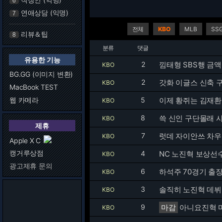
6
연애상담 (익명)
7
전체
KBO
MLB
SS
리뷰＆팁
8
분류
댓글
유용한 기능
2
낌태형 SBS행 금
KBO
BG.GG (이미지 변환)
2
갓화 이글스 신축 
KBO
MacBook TEST
웹 카메라
5
이제 황쥐는 김재환
KBO
8
쓱 신인 구단몰래 
KBO
제휴
7
럿데 자이안쓰 차우찬
KBO
Apple X C
캥거루상점
4
NC 노진혁 보상선
KBO
광고제휴 문의
6
하석주 70경기 출
KBO
3
솔직히 노진혁 데뷔
KBO
9
마감
아니요진혁 
KBO