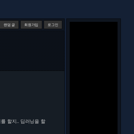
랜덤 글
회원가입
로그인
 할지.. 딥러닝을 할