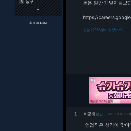
농구
B
돈은 일반 개발자들보단
keyboard_arrow_down
https://careers.goog
ⓒ TE31.COM
잡담 | 2986명이 읽었어요.
216.7
1
비공개
손님
2019-03-05 19:1
…
영업직은 성격이 맞아야