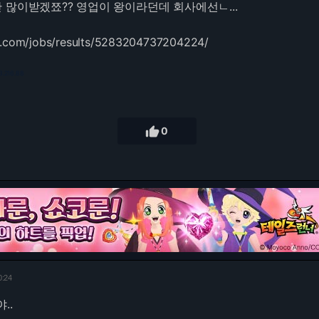
 많이받겠쬬?? 영업이 왕이라던데 회사에선ㄴ...
le.com/jobs/results/5283204737204224/
3.216.88

0
0:24
..