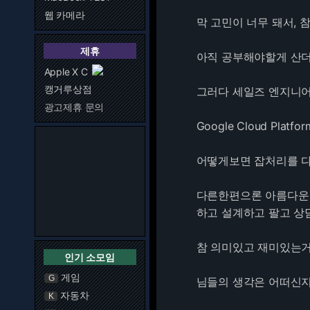
웹 카메라
막 고민이 너무 돼서, 
제휴
아직 공부해야할게 산더
Apple X C
캥거루상점
그러다 세일즈 엔지니어
광고제휴 문의
Google Cloud P
어떻게보면 잡처리를 
다른한편으론 아름다운 
하고 설계하고 팔고 
참 의미있고 재미있는
인기 소모임
게임
G
님들의 생각은 어떠신지
자동차
K