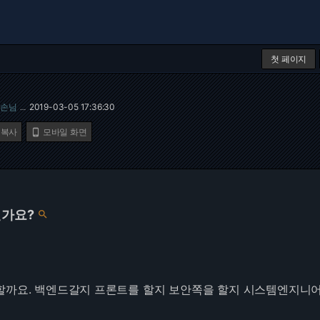
첫 페이지
손님
2019-03-05 17:36:30
…
 복사
모바일 화면

어떤가요?

할까요. 백엔드갈지 프론트를 할지 보안쪽을 할지 시스템엔지니어를