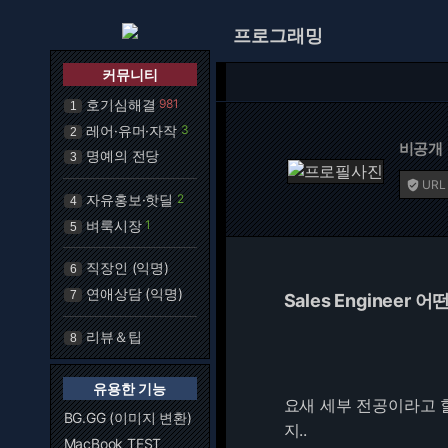
프로그래밍
커뮤니티
호기심해결
981
1
레어·유머·자작
3
2
비공개
명예의 전당
3
URL

자유홍보·핫딜
2
4
벼룩시장
1
5
직장인 (익명)
6
연애상담 (익명)
7
Sales Engineer 
리뷰＆팁
8
유용한 기능
요새 세부 전공이라고 
BG.GG (이미지 변환)
지..
MacBook TEST