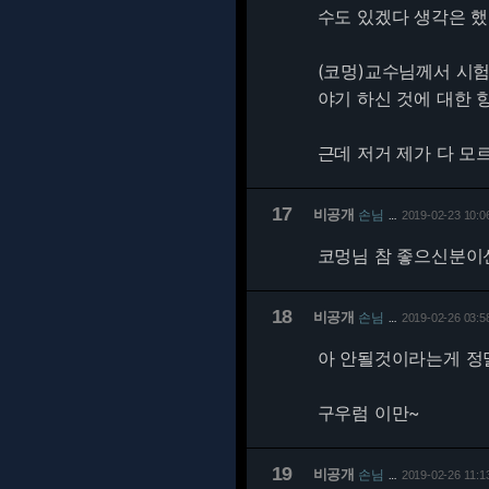
수도 있겠다 생각은 했
(코멍)교수님께서 시험
야기 하신 것에 대한 
근데 저거 제가 다 모
17
비공개
손님
2019-02-23 10:0
…
코멍님 참 좋으신분이신
18
비공개
손님
2019-02-26 03:5
…
아 안될것이라는게 정
구우럼 이만~
19
비공개
손님
2019-02-26 11:1
…