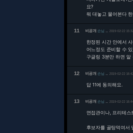
요?
뭐 대놓고 물어본다 한
11
비공개
손님
2019-02-22 15:3
…
한정된 시간 안에서 사
어느정도 준비할 수 있
구글링 3분만 하면 알
12
비공개
손님
2019-02-22 16:4
…
답 11에 동의해요.
13
비공개
손님
2019-02-22 16:4
…
면접관이나, 프리테스
후보자를 골탕먹여서 