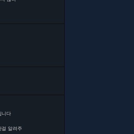
닙니다
란걸 알려주