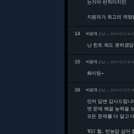
는거야 반칙이지만
지원자가 최고의 역량을
14
비공개
손님
2019-02-22 16:4
…
난 힌트 줘도 못하겠당
15
비공개
손님
2019-02-22 16:4
…
화이팅~
16
비공개
손님
2019-02-22 21:3
…
먼저 답변 감사드립니다
면 문제 해결 능력을 
모든 문제를 다 알고
10// 헐.. 반농담 