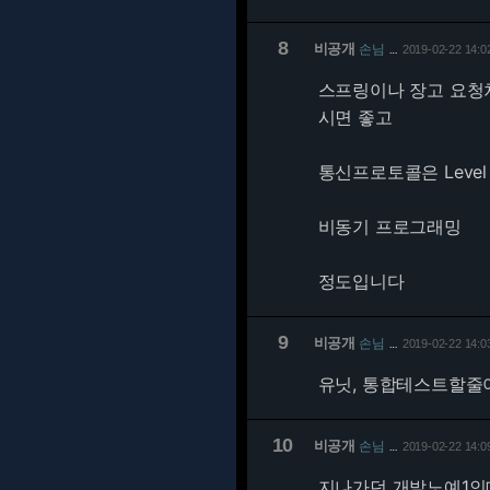
8
비공개
손님
2019-02-22 14:0
…
스프링이나 장고 요청처
시면 좋고
통신프로토콜은 Level 7(A
비동기 프로그래밍
정도입니다
9
비공개
손님
2019-02-22 14:0
…
유닛, 통합테스트할줄
10
비공개
손님
2019-02-22 14:0
…
지나가던 개발노예1인