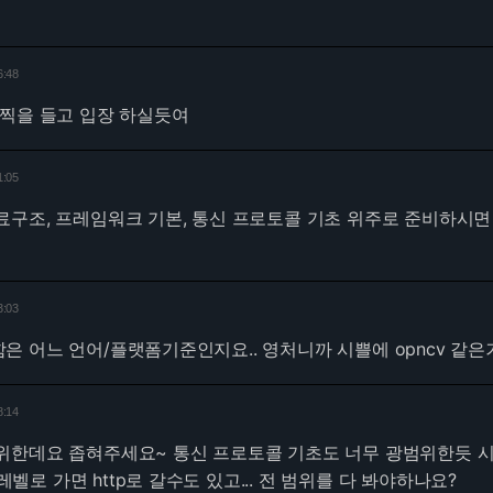
6:48
채찍을 들고 입장 하실듯여
1:05
료구조, 프레임워크 기본, 통신 프로토콜 기초 위주로 준비하시
3:03
 어느 언어/플랫폼기준인지요.. 영처니까 시쁠에 opncv 같은
8:14
위한데요 좁혀주세요~ 통신 프로토콜 기초도 너무 광범위한듯 
 레벨로 가면 http로 갈수도 있고... 전 범위를 다 봐야하나요?