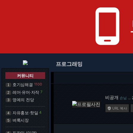
phone_android
프로그래밍
커뮤니티
호기심해결
1100
1
레어·유머·자작
7
2
비공개
손님
…
명예의 전당
3
URL 복사

자유홍보·핫딜
4
4
벼룩시장
5
직장인 (익명)