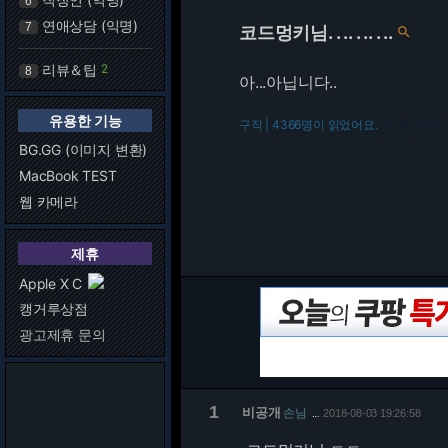
6
연애상담 (익명)
7
코드멍키님. . .. . .. . ..

리뷰＆팁
2
8
아...아닙니다..
유용한 기능
구직 | 4366명이 읽었어요.
216.73.216.197
BG.GG (이미지 변환)
MacBook TEST
웹 카메라
제휴
Apple X C
캥거루상점
광고제휴 문의
1
비공개
손님
2018-08-03 19:26:58
…