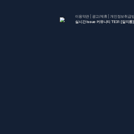
이용약관
|
광고/제휴
|
개인정보취급
실시간 Issue 커뮤니티 TE31 [알지롱]