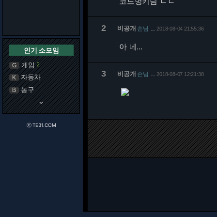
코드멍키님 ㄷㄷ
2
비공개
손님
2018-08-04 21:55:36
…
아 네...
인기 소모임
게임
2
G
3
비공개
손님
2018-08-07 12:21:38
…
자동차
K
농구
B
keyboard_arrow_down
ⓒ TE31.COM