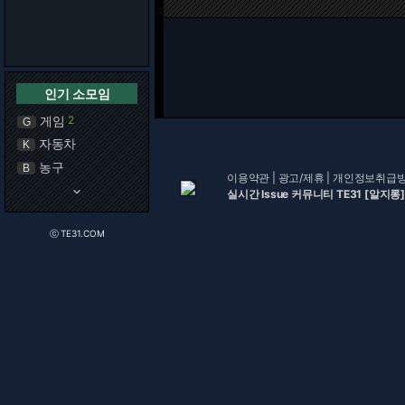
인기 소모임
게임
2
G
자동차
K
농구
B
이용약관
|
광고/제휴
|
개인정보취급
keyboard_arrow_down
실시간 Issue 커뮤니티 TE31 [알지롱]
ⓒ TE31.COM