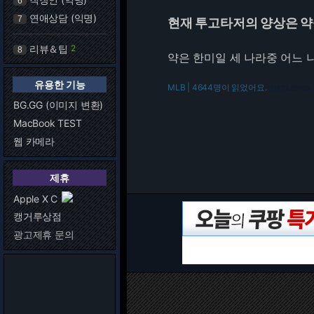
6
연애상담 (익명)
7
현재 투고타저의 양상은 
리뷰＆팁
2
8
약은 한미일 세 나라중 어느 
유용한 기능
MLB | 4644명이 읽었어요.
216.73.217.103
BG.GG (이미지 변환)
MacBook TEST
웹 카메라
제휴
Apple X C
캥거루상점
광고제휴 문의