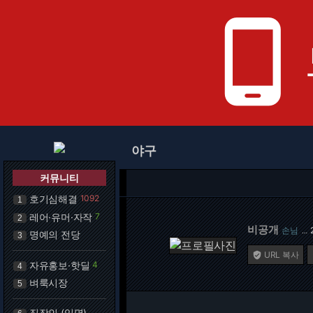
phone_android
야구
커뮤니티
호기심해결
1092
1
레어·유머·자작
7
2
비공개
손님
…
명예의 전당
3
URL 복사

자유홍보·핫딜
4
4
벼룩시장
5
직장인 (익명)