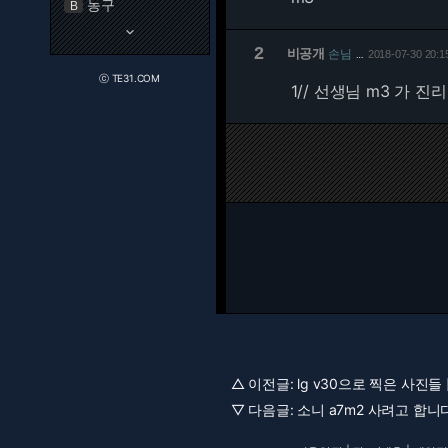
농구
B
keyboard_arrow_down
2
비공개
손님
2018-07-30 20:1
…
ⓒ TE31.COM
1/
/ 선생님 m3 가 진
△ 이전글:
lg v30으로 찍은 사진들 [
▽ 다음글:
소니 a7m2 사려고 합니다 