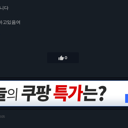
니다
 하고있음여
0

0
0:05