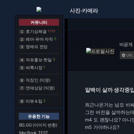
사진·카메라
커뮤니티
호기심해결
1110
1
레어·유머·자작
5
2
비공개
명예의 전당
3
URL

자유홍보·핫딜
5
4
벼룩시장
1
5
직장인 (익명)
6
연애상담 (익명)
7
알백이 살까 생각중
리뷰＆팁
2
8
최근나온거는 넘모 비
그전 버전을 살까하는
유용한 기능
m4 도 괜찮나요? 아니
BG.GG (이미지 변환)
m5 가야하나요?
MacBook TEST