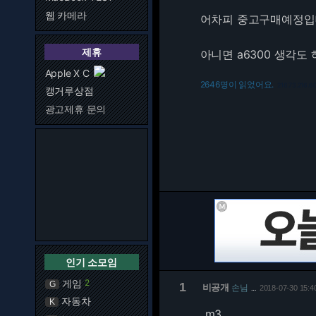
웹 카메라
어차피 중고구매예정입
제휴
아니면 a6300 생각도
Apple X C
2646명이 읽었어요.
216.73.216.6
캥거루상점
광고제휴 문의
인기 소모임
게임
2
G
1
비공개
손님
2018-07-30 15:4
…
자동차
K
m3