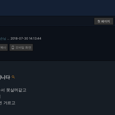
첫 페이지
손님
2018-07-30 14:13:44
…
 복사
모바일 화면

입니다

싸서 못살꺼같고
데
면 거르고