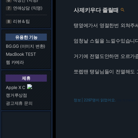
6
연애상담 (익명)
7
사제키우다 졸릴때

리뷰＆팁
8
탱옆에가서 영절한번 외쳐주
유용한 기능
엄청날 스릴을 느낄수있습니
BG.GG (이미지 변환)
MacBook TEST
거기에 전멸도안하면 오르가
웹 카메라
쪼렙땐 탱딜님들이 전멸해도 그
제휴
Apple X C
캥거루상점
정보 | 2297명이 읽었어요.
216.73.216.163
광고제휴 문의