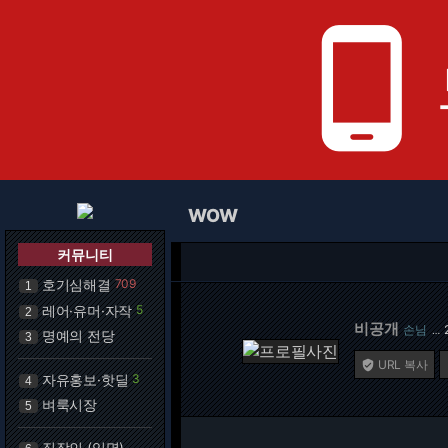
phone_android
WOW
커뮤니티
호기심해결
709
1
레어·유머·자작
5
2
비공개
손님
…
명예의 전당
3
URL 복사

자유홍보·핫딜
3
4
벼룩시장
5
직장인 (익명)