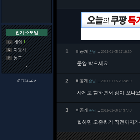
인기 소모임
게임
1
G
자동차
K
1
비공개
손님
2011-01-05 17:19:30
…
농구
B
문양 박으세요
keyboard_arrow_down
2
비공개
손님
ⓒ TE31.COM
2011-01-05 20:24:19
…
사제로 힐하면서 잠이 오나요
3
비공개
손님
2011-01-06 14:37:48
…
힐하면 오줌싸기 직전까지가는데