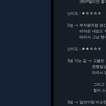
(RDP딸리면 쫄이 
난이도 : ★☆☆☆☆
2넴 -> 부자왕처럼 생
바닥은 네임드 주변
따라서 그냥 탱커가 
난이도 : ★★☆☆☆
3넴 가는 길 -> 고블
완빵킬당합니다. 
따라서 법사나 기사
그리고 커다란 몹
힐러 스펙이 안되면
3넴 -> 일반이랑 비슷