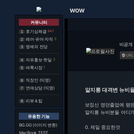
WOW
커뮤니티
호기심해결
941
1
레어·유머·자작
3
2
비공개
명예의 전당
3
URL

자유홍보·핫딜
3
4
벼룩시장
1
5
직장인 (익명)
6
연애상담 (익명)
7
알지롱 대격변 뉴비들
리뷰＆팁
8
보징신 영던졸업에 평판
알지롱 뉴비분들 어디가
유용한 기능
BG.GG (이미지 변환)
0. 제일 중요한것
MacBook TEST