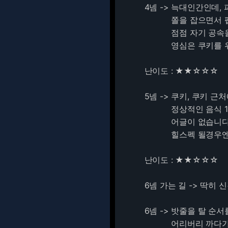
4넴 -> 늑대인간인데,
쫄을 잡으면서 팹니다
점점 자기 공속을 올
영심은 쿠키를 위해
난이도 : ★★☆☆☆
5넴 -> 쿠키, 쿠키 
정상적인 음식 1에 
어글이 없습니다. 따
힐스펙 될경우엔 바닥
난이도 : ★★☆☆☆
6넴 가는 길 -> 딱히
6넴 -> 밧줄을 탈 순
어리버리 까다가 꼭