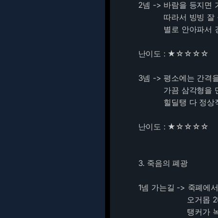
2넴 -> 바람을 등지
따라서 빙빙 잘 돌아
별로 안아파서 걍 
난이도 : ★☆☆☆☆
3넴 -> 평소에는 간격
가끔 삼각형을 만드는
힐딜탱 다 정상적으
난이도 : ★☆☆☆☆
3. 죽음의 폐광
1넴 가는길 -> 죽폐에
오거몹 2마리 링크
탱커가 녹템걸치고