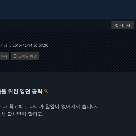
첫 페이지
손님
2010-12-14 20:07:00
…
 복사
모바일 화면

을 위한 영던 공략

 다 확고박고 나니까 할일이 없어져서 씁니다.
서 괄시받지 말라고..