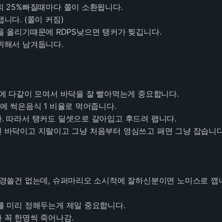
 피 25%빠질때마다 쫄이 소환됩니다.
. (쫄이 커짐)
리기때문에 RDPS낮으면 탱커가 찢깁니다.
서 남겨둡니다.
근처에 다같이 모여서 바닥을 잘 빨아먹는게 중요합니다.
썩은음식 1 비율로 먹어줍니다.
라서 탱커도 딜셋으로 갈아입고 후드려 팹니다.
이고 지랄이고 그냥 처음부터 영심쓰고 패면 그냥 잡습니다
 신경쓸건 없는데, 슈퍼마리오 소시적에 잘하신분이면 노미스로 깹
서를 미리 정해두는게 제일 중요합니다.
 한명씩 죽어나감.