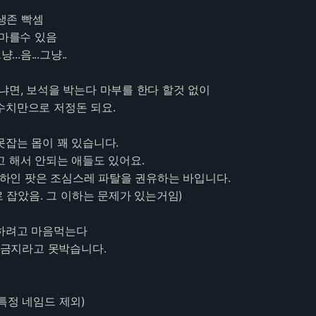
 생존 빡셈
엠마를수 있음
..음...그냥..
냐면, 보석을 박는다 마부를 한다 할것 없이
수치만으로 저정돈 되요.
못잡는 몹이 꽤 있습니다.
고 해서 안되는 애들도 있어요.
0이하인 팟은 조심스레 파탈을 권유하는 바입니다.
으로 잡았음. 그 이하는 문제가 있는거임)
하려고 마음먹는다
광탱금지라고 못박습니다.
특정 네임드 제외)