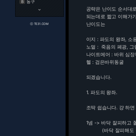
농구
B
공략은 난이도 순서대로
keyboard_arrow_down
되는데로 짧고 이해가기
난이도는
ⓒ TE31.COM
이지 : 파도의 왕좌, 
노멀 : 죽음의 폐광, 
나이트메어 : 바위 심장
헬 : 검은바위동굴
되겠습니다.
1. 파도의 왕좌.
조딱 쉽습니다. 걍 하면
1넴 -> 바닥 잘피하고
(바닥 잘피해도 살