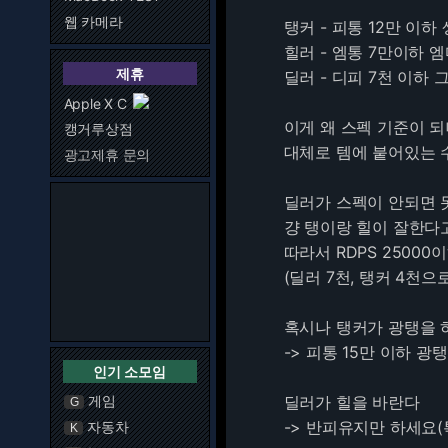
웹 카메라
탱커 - 피통 12만 이하
힐러 - 엠통 7만이하 
제휴
딜러 - 디피 7천 이하 그냥.
Apple X C
이게 왜 스펙 기준이 되
캥거루상점
대체로 템에 붙어있는 
광고제휴 문의
딜러가 스펙이 안되면 
걍 탱이랑 힐이 잘한다
따라서 RDPS 2500
(딜러 7천, 탱커 4천
혹시나 탱커가 광탱을 
-> 피통 15만 이하 
인기 소모임
게임
딜러가 힐을 바란다
G
-> 반피유지만 하세요(
자동차
K