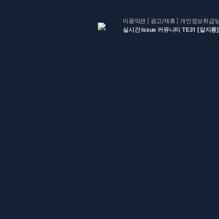
이용약관
|
광고/제휴
|
개인정보취급
실시간 Issue 커뮤니티 TE31 [알지롱]