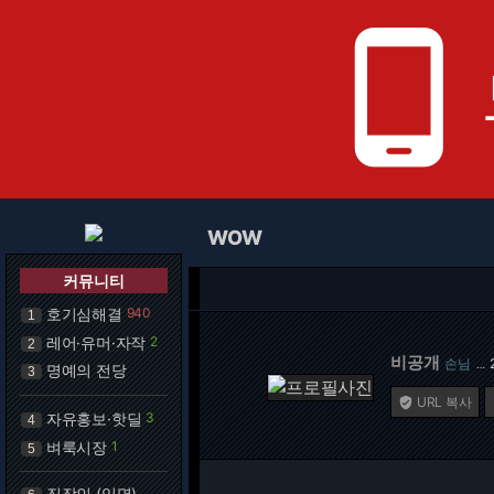
phone_android
WOW
커뮤니티
호기심해결
940
1
레어·유머·자작
2
2
비공개
손님
…
명예의 전당
3
URL 복사

자유홍보·핫딜
3
4
벼룩시장
1
5
직장인 (익명)