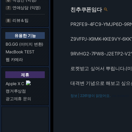
6
연애상담 (익명)
7
친추쿠폰임다

리뷰＆팁
8
PR2FE9-4FC9-YMJP6D-9R
유용한 기능
Z9VFPJ-X9MK-KKE9VY-6KK
BG.GG (이미지 변환)
MacBook TEST
9RVHG2-7PW8-J2ETP2-V2
웹 카메라
로켓받고 싶어서 뿌립니다.(미
제휴
대격변 기념으로 해보고 싶으
Apple X C
캥거루상점
정보 | 2261명이 읽었어요.
216.73.216.137
광고제휴 문의