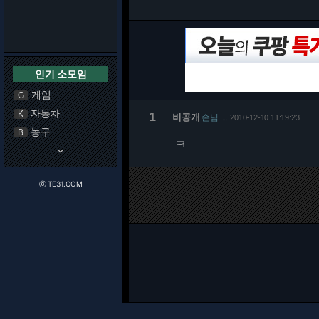
인기 소모임
게임
G
자동차
K
1
비공개
손님
2010-12-10 11:19:23
…
농구
B
ㅋ
keyboard_arrow_down
ⓒ TE31.COM