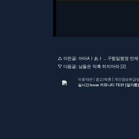
△ 이전글:
아아Aㅏあㅏ .. 구쩜일쩜영 언
▽ 다음글:
님들은 악흑 하지마라 [2]
이용약관
|
광고/제휴
|
개인정보취급
실시간 Issue 커뮤니티 TE31 [알지롱]