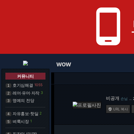
phone_android
WOW
커뮤니티
호기심해결
1055
1
레어·유머·자작
3
2
비공개
손님
…
명예의 전당
3
URL 복사

자유홍보·핫딜
2
4
벼룩시장
1
5
직장인 (익명)