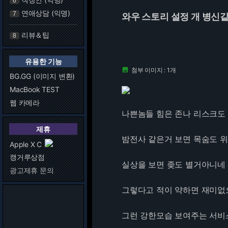
6
연애상담 (익명)
7
와우 스토리 설정 개 병신
리뷰＆팁
8
유용한 기능
첨부 이미지 : 1개

BG.GG (이미지 변환)
MacBook TEST
웹 카메라
나쁜놈들 힘은 존나 리스크도
제휴
밤전사 같은거 보면 목숨도 
Apple X C
캥거루상점
실상을 보면 좆도 별거아니네
광고제휴 문의
그렇다고 적이 약하면 재미없
그런 강한모습 보여주는 서비