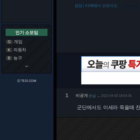
잡담 | 4369명이 읽었어요.
216.73.216.216
인기 소모임
게임
G
자동차
K
농구
B
keyboard_arrow_down
ⓒ TE31.COM
1
비공개
손님
2021-04-03 18:54:35
…
군단에서도 이세라 죽을때 