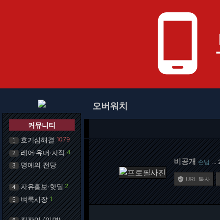
phone_android
오버워치
커뮤니티
호기심해결
1079
1
레어·유머·자작
4
2
비공개
손님
…
명예의 전당
3
URL 복사

자유홍보·핫딜
2
4
벼룩시장
1
5
직장인 (익명)