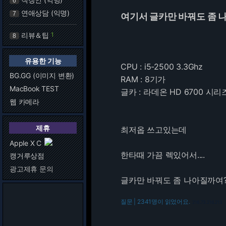
6
연애상담 (익명)
7
여기서 글카만 바꿔도 좀 
리뷰＆팁
1
8
유용한 기능
CPU : i5-2500 3.3Ghz
BG.GG (이미지 변환)
RAM : 8기가
MacBook TEST
글카 : 라데온 HD 6700 시리
웹 카메라
제휴
최저옵 쓰고있는데
Apple X C
한타때 가끔 렉있어서....
캥거루상점
광고제휴 문의
글카만 바꿔도 좀 나아질까여
질문 | 2341명이 읽었어요.
216.73.216.213