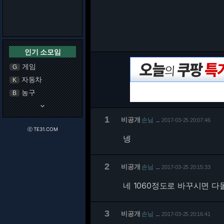
인기 소모임
게임
G
자동차
K
농구
B
keyboard_arrow_down
1
비공개
손님
2017-03-25 20:07:46
…
ⓒ TE31.COM
넹
2
비공개
손님
2017-03-25 20:15:33
…
네 1060정도로 바꾸시면 
3
비공개
손님
2017-03-25 20:16:41
…