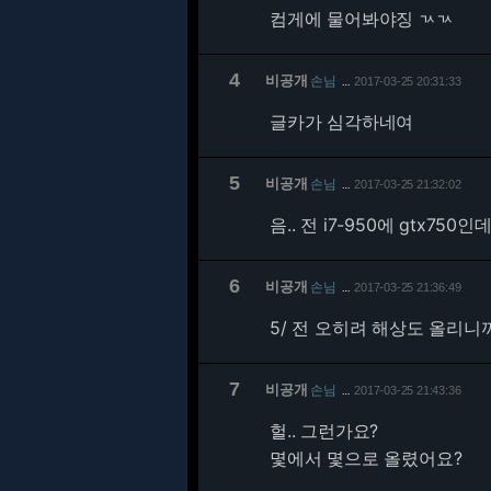
컴게에 물어봐야징 ㄳㄳ
4
비공개
손님
2017-03-25 20:31:33
…
글카가 심각하네여
5
비공개
손님
2017-03-25 21:32:02
…
음.. 전 i7-950에 gtx750인
6
비공개
손님
2017-03-25 21:36:49
…
5/
전 오히려 해상도 올리니까
7
비공개
손님
2017-03-25 21:43:36
…
헐.. 그런가요?
몇에서 몇으로 올렸어요?