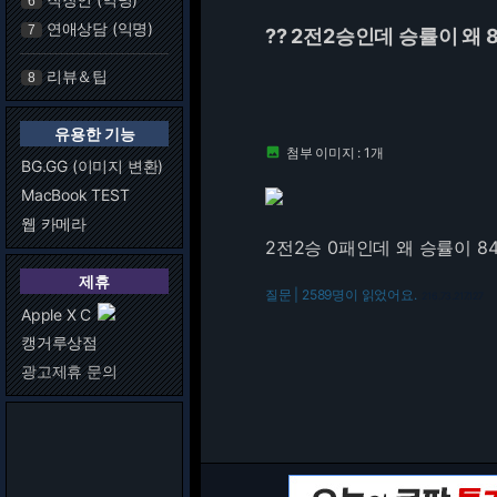
6
연애상담 (익명)
7
?? 2전2승인데 승률이 왜 
리뷰＆팁
8
유용한 기능
첨부 이미지 : 1개

BG.GG (이미지 변환)
MacBook TEST
웹 카메라
2전2승 0패인데 왜 승률이 
제휴
질문 | 2589명이 읽었어요.
216.73.217.127
Apple X C
캥거루상점
광고제휴 문의