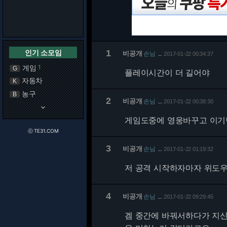
인기 소모임
1
비공개
손님
2017-01-22 00:34:37
…
게임
1
G
플레이시간이 더 길어야
자동차
K
농구
B
2
비공개
손님
2017-01-22 00:38:30
…
keyboard_arrow_down
게임도중에 영웅바꾸고 이기
ⓒ TE31.COM
3
비공개
손님
2017-01-22 01:19:32
…
저 공격 시작하자마자 위도우
4
비공개
손님
2017-01-22 09:29:45
…
겜 중간에 바꿔서하다가 지