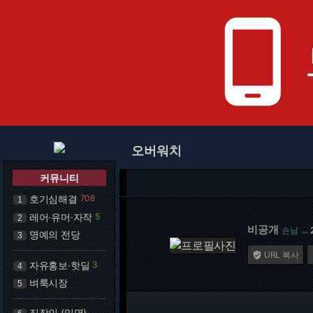
phone_android
오버워치
커뮤니티
호기심해결
708
1
레어·유머·자작
5
2
비공개
손님
…
명예의 전당
3
URL 복사

자유홍보·핫딜
3
4
벼룩시장
5
직장인 (익명)