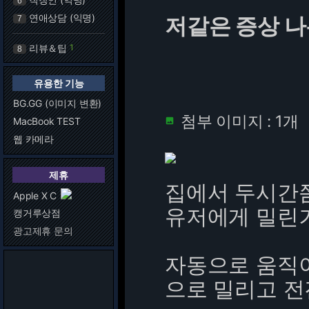
6
연애상담 (익명)
저같은 증상 
7
리뷰＆팁
1
8
유용한 기능
BG.GG (이미지 변환)
첨부 이미지 : 1개
MacBook TEST

웹 카메라
제휴
집에서 두시간쯤
Apple X C
유저에게 밀린
캥거루상점
광고제휴 문의
자동으로 움직
으로 밀리고 