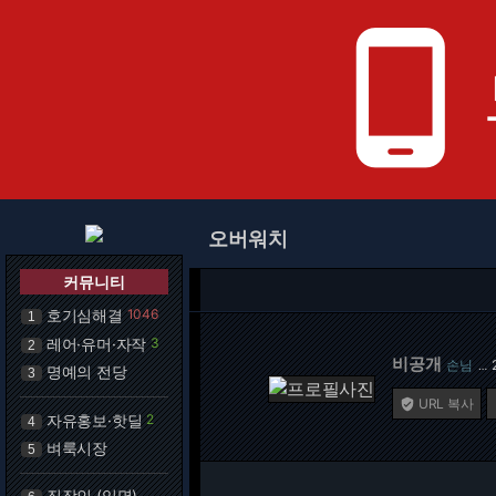
phone_android
오버워치
커뮤니티
호기심해결
1046
1
레어·유머·자작
3
2
비공개
손님
…
명예의 전당
3
URL 복사

자유홍보·핫딜
2
4
벼룩시장
5
직장인 (익명)