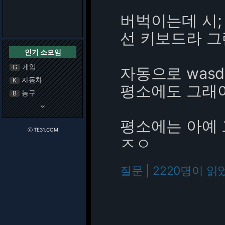
버벅이는데 시;
선 키보드라 그런
인기 소모임
게임
G
자동으로 was
자동차
K
평소에도 그래
농구
B
keyboard_arrow_down
평소에는 아예 
ⓒ TE31.COM
ㅈㅇ
질문 | 2220명이 읽