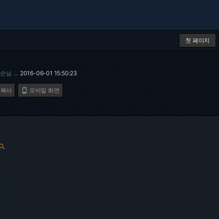
첫 페이지
손님
2016-06-01 15:50:23
…
 복사
모바일 화면


3.216.84