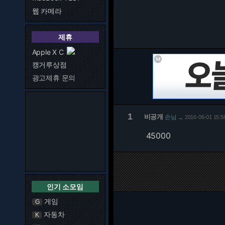
웹 카메라
제휴
Apple X C
캥거루상점
광고제휴 문의
1
비공개
손님
2016-06-01 15:5
…
45000
인기 소모임
게임
G
자동차
K