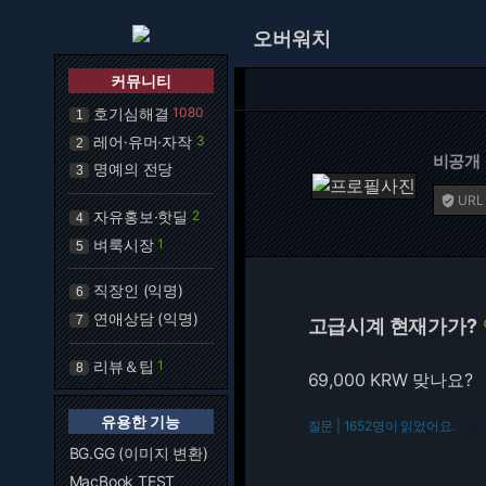
오버워치
커뮤니티
호기심해결
1080
1
레어·유머·자작
3
2
비공개
명예의 전당
3
URL

자유홍보·핫딜
2
4
벼룩시장
1
5
직장인 (익명)
6
연애상담 (익명)
7
고급시계 현재가가?
리뷰＆팁
1
8
69,000 KRW 맞나요?
유용한 기능
질문 | 1652명이 읽었어요.
216.7
BG.GG (이미지 변환)
MacBook TEST