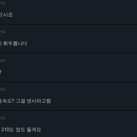
2:32
으시죠
7:50
히 휘두릅니다
8:54
?
2:02
동속도? 그걸 센시라고함
2:32
 210도 정도 돌게요