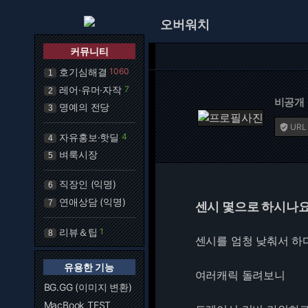
오버워치
커뮤니티
호기심해결
1060
1
레어·유머·자작
7
2
비공개
명예의 전당
3
URL

자유홍보·핫딜
4
4
벼룩시장
5
직장인 (익명)
6
연애상담 (익명)
7
센시 몇으로 하시나요
리뷰＆팁
1
8
센시를 엄청 낮춰서 하
유용한 기능
여러캐릭 돌려보니
BG.GG (이미지 변환)
MacBook TEST