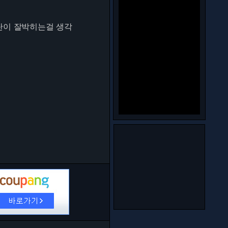
탄이 잘박히는걸 생각