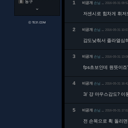
농구
B
1
비공개
손님
2016-05-31 09:5
…
keyboard_arrow_down
저센시로 힘차게 휘저
ⓒ TE31.COM
2
비공개
손님
2016-05-31 10:0
…
감도낮춰서 졸라열심
3
비공개
손님
2016-05-31 13:0
…
fps초보인데 뭔뜻이죠
4
비공개
손님
2016-05-31 16:4
…
3/
걍 마우스감도? 이
5
비공개
손님
2016-05-31 17:0
…
전 손목으로 휙 돌리면