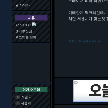
트레이서 리버 라인하르
웹 카메라
애매한게 맥크리인데..
제휴
하면 저센시가 맞는것 같고
Apple X C
캥거루상점
광고제휴 문의
질문 | 1761명이 읽었어요.
216.7
인기 소모임
게임
2
G
자동차
K