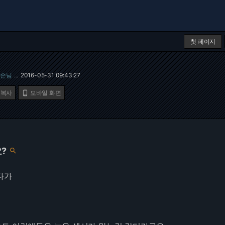
첫 페이지
손님
2016-05-31 09:43:27
…
 복사
모바일 화면

?

다가