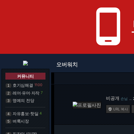
phone_android
오버워치
커뮤니티
호기심해결
1100
1
레어·유머·자작
7
2
비공개
손님
…
명예의 전당
3
URL 복사

자유홍보·핫딜
4
4
벼룩시장
5
직장인 (익명)