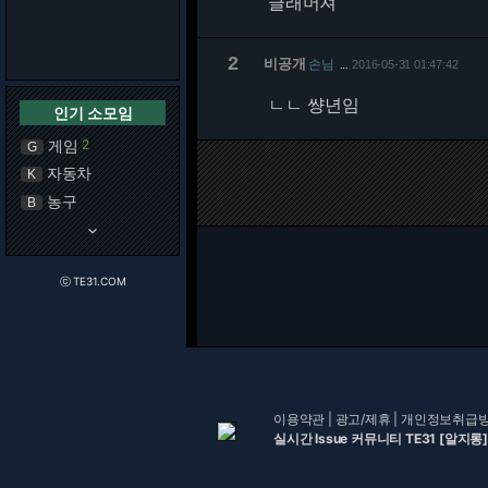
글래머져
2
비공개
손님
2016-05-31 01:47:42
…
ㄴㄴ 썅년임
인기 소모임
게임
2
G
자동차
K
농구
B
keyboard_arrow_down
ⓒ TE31.COM
이용약관
|
광고/제휴
|
개인정보취급
실시간 Issue 커뮤니티 TE31 [알지롱]