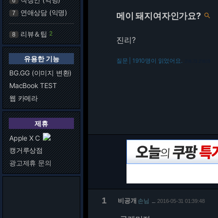
6
연애상담 (익명)
7
메이 돼지여자인가요?

리뷰＆팁
2
8
진리?
유용한 기능
질문 | 1910명이 읽었어요.
216.73.216.15
BG.GG (이미지 변환)
MacBook TEST
웹 카메라
제휴
Apple X C
캥거루상점
광고제휴 문의
1
비공개
손님
2016-05-31 01:39:48
…