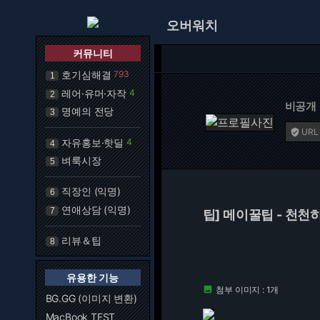
오버워치
커뮤니티
호기심해결
793
1
레어·유머·자작
4
2
비공개
명예의 전당
3
URL

자유홍보·핫딜
4
4
벼룩시장
5
직장인 (익명)
6
연애상담 (익명)
7
팁] 메이꿀팁 - 천천
리뷰＆팁
8
유용한 기능
첨부 이미지 : 1개

BG.GG (이미지 변환)
MacBook TEST