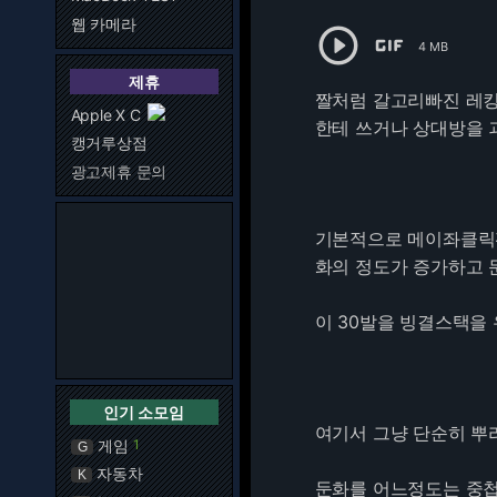
웹 카메라


4 MB
제휴
짤처럼 갈고리빠진 레킹볼
Apple X C
한테 쓰거나 상대방을 
캥거루상점
광고제휴 문의
기본적으로 메이좌클릭판
화의 정도가 증가하고 
이 30발을 빙결스택을
인기 소모임
여기서 그냥 단순히 뿌
게임
1
G
자동차
K
둔화를 어느정도는 중첩