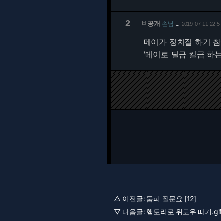
2
비공개
손님
2019-07-11 22:5
…
메이가 정치질 하기 참
'메이로 딜금 킬금 하는
△ 이전글:
둠피 질문요 [12]
▽ 다음글:
햄토리로 위도우 따기.gif 