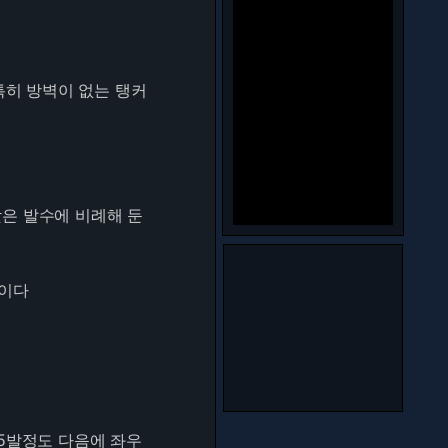
특히 방벽이 없는 탱커
은 발수에 비례해 둔
술이다
5발정도 다음에 좌우