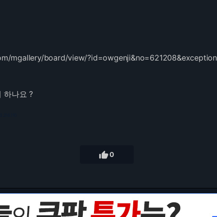
de.com/mgallery/board/view/?id=owgenji&no=621208&excep
 하나요 ?
3.216.110

0