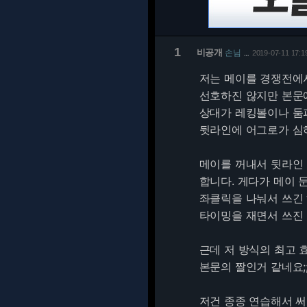
1
비공개
손님
2019-07-11 17:1
…
저는 메이를 경쟁전에
선호하진 않지만 본문
상대가 레킹볼이나 둠
뒷라인에 어그로가 심
메이를 꺼내서 뒷라인
합니다. 게다가 메이 
좌클릭을 나눠서 쓰긴
타이밍을 재면서 쓰진 
근데 저 방식의 최고 
본문의 짤인거 같네요;
저건 종종 연습해서 