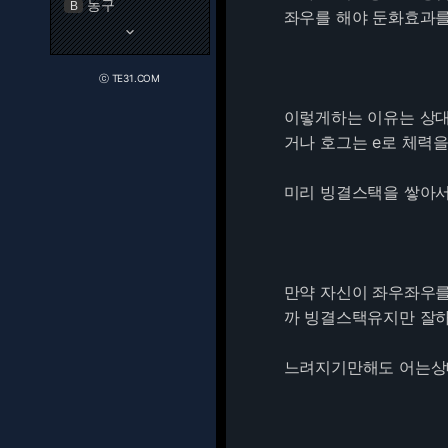
농구
B
좌우를 해야 둔화효과
keyboard_arrow_down
ⓒ TE31.COM
이렇게하는 이유는 상대
거나 호그는 e로 체력
미리 빙결스택을 쌓아서
만약 자신이 좌우좌우를
까 빙결스택유지만 잘
느려지기만해도 어는상대