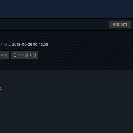
첫 페이지
손님
2018-06-26 00:43:09
…
 복사
모바일 화면

