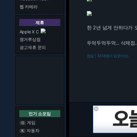
웹 카메라
제휴
한 2년 넘게 안하다가 
Apple X C
캥거루상점
두억두억두억... 삭제점..
광고제휴 문의
잡담 | 3318명이 읽었어요.
216.7
인기 소모임
게임
G
자동차
K