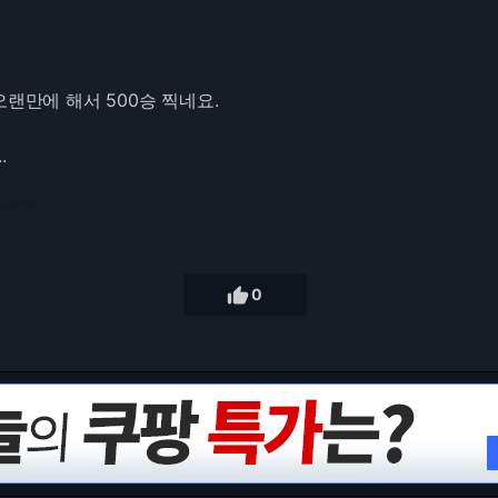
오랜만에 해서 500승 찍네요.
.
3.217.135

0