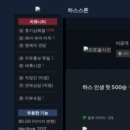
하스스톤
커뮤니티
호기심해결
1085
1
레어·유머·자작
3
2
비공개
명예의 전당
3
URL

자유홍보·핫딜
2
4
벼룩시장
1
5
직장인 (익명)
6
연애상담 (익명)
7
하스 인생 첫 500승
리뷰＆팁
1
8
유용한 기능
첨부 이미지 : 2개

BG.GG (이미지 변환)
MacBook TEST